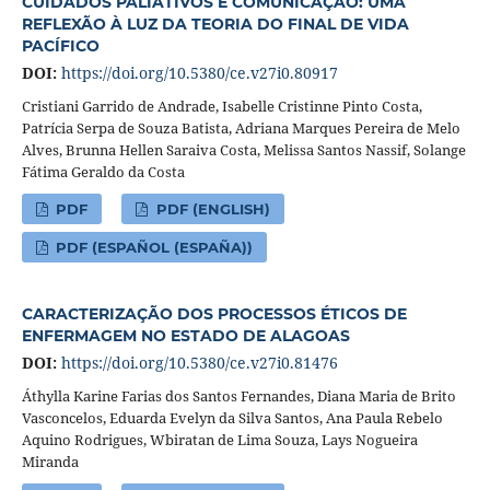
CUIDADOS PALIATIVOS E COMUNICAÇÃO: UMA
REFLEXÃO À LUZ DA TEORIA DO FINAL DE VIDA
PACÍFICO
DOI:
https://doi.org/10.5380/ce.v27i0.80917
Cristiani Garrido de Andrade, Isabelle Cristinne Pinto Costa,
Patrícia Serpa de Souza Batista, Adriana Marques Pereira de Melo
Alves, Brunna Hellen Saraiva Costa, Melissa Santos Nassif, Solange
Fátima Geraldo da Costa
PDF
PDF (ENGLISH)
PDF (ESPAÑOL (ESPAÑA))
CARACTERIZAÇÃO DOS PROCESSOS ÉTICOS DE
ENFERMAGEM NO ESTADO DE ALAGOAS
DOI:
https://doi.org/10.5380/ce.v27i0.81476
Áthylla Karine Farias dos Santos Fernandes, Diana Maria de Brito
Vasconcelos, Eduarda Evelyn da Silva Santos, Ana Paula Rebelo
Aquino Rodrigues, Wbiratan de Lima Souza, Lays Nogueira
Miranda