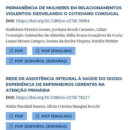
PERMANÊNCIA DE MULHERES EM RELACIONAMENTOS
VIOLENTOS: DESVELANDO O COTIDIANO CONJUGAL
DOI:
https://doi.org/10.5380/ce.v27i0.78904
Nadirlene Pereira Gomes, Jordana Brock Carneiro, Lilian
Conceição Guimarães de Almeida, Dália Sousa Gonçalves da Costa,
Luana Moura Campos, Ionara da Rocha Virgens, Natália Webler
PDF
PDF (ENGLISH)
PDF (ESPAÑOL (ESPAÑA))
REDE DE ASSISTÊNCIA INTEGRAL À SAÚDE DO IDOSO:
EXPERIÊNCIA DE ENFERMEIROS GERENTES NA
ATENÇÃO PRIMÁRIA
DOI:
https://doi.org/10.5380/ce.v27i0.78217
Nádia Placideli Ramos, Silvia Cristina Mangini Bocchi
PDF
PDF (ENGLISH)
PDF (ESPAÑOL (ESPAÑA))