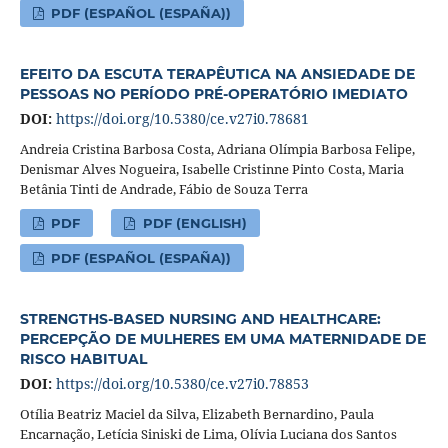
PDF (ESPAÑOL (ESPAÑA))
EFEITO DA ESCUTA TERAPÊUTICA NA ANSIEDADE DE
PESSOAS NO PERÍODO PRÉ-OPERATÓRIO IMEDIATO
DOI:
https://doi.org/10.5380/ce.v27i0.78681
Andreia Cristina Barbosa Costa, Adriana Olímpia Barbosa Felipe,
Denismar Alves Nogueira, Isabelle Cristinne Pinto Costa, Maria
Betânia Tinti de Andrade, Fábio de Souza Terra
PDF
PDF (ENGLISH)
PDF (ESPAÑOL (ESPAÑA))
STRENGTHS-BASED NURSING AND HEALTHCARE:
PERCEPÇÃO DE MULHERES EM UMA MATERNIDADE DE
RISCO HABITUAL
DOI:
https://doi.org/10.5380/ce.v27i0.78853
Otília Beatriz Maciel da Silva, Elizabeth Bernardino, Paula
Encarnação, Letícia Siniski de Lima, Olívia Luciana dos Santos