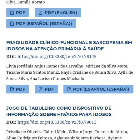
Silva, Camila Rorato
PDF
PDF (ENGLISH)
PDF (ESPAÑOL (ESPAÑA))
FRAGILIDADE CLÍNICO-FUNCIONAL E SARCOPENIA EM
IDOSOS NA ATENÇÃO PRIMÁRIA À SAÚDE
DOI:
https://doi.org/10.5380/ce.v27i0.76145
Lívia Jordânia Anjos Ramos de Carvalho, Miriane da Silva Mota,
Ticiane Maria Santos Muniz, Rayla Crislane de Sousa Silva, Aylla de
Sousa Silva, Ana Larissa Gomes Machado
PDF
PDF
PDF (ESPAÑOL (ESPAÑA))
JOGO DE TABULEIRO COMO DISPOSITIVO DE
INFORMAÇÃO SOBRE HIV/AIDS PARA IDOSOS
DOI:
https://doi.org/10.5380/ce.v27i0.79013
Priscila de Oliveira Cabral Melo, Wilson Jorge Correia de Abreu,
Aline Rodrigues Feitoza, Aglauvanir Soares Barbosa, Ryanne