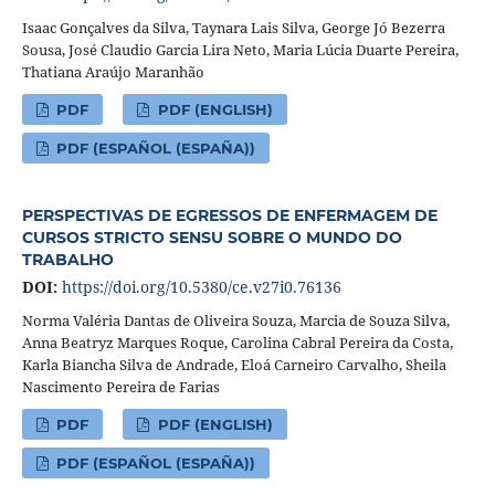
Isaac Gonçalves da Silva, Taynara Lais Silva, George Jó Bezerra
Sousa, José Claudio Garcia Lira Neto, Maria Lúcia Duarte Pereira,
Thatiana Araújo Maranhão
PDF
PDF (ENGLISH)
PDF (ESPAÑOL (ESPAÑA))
PERSPECTIVAS DE EGRESSOS DE ENFERMAGEM DE
CURSOS STRICTO SENSU SOBRE O MUNDO DO
TRABALHO
DOI:
https://doi.org/10.5380/ce.v27i0.76136
Norma Valéria Dantas de Oliveira Souza, Marcia de Souza Silva,
Anna Beatryz Marques Roque, Carolina Cabral Pereira da Costa,
Karla Biancha Silva de Andrade, Eloá Carneiro Carvalho, Sheila
Nascimento Pereira de Farias
PDF
PDF (ENGLISH)
PDF (ESPAÑOL (ESPAÑA))