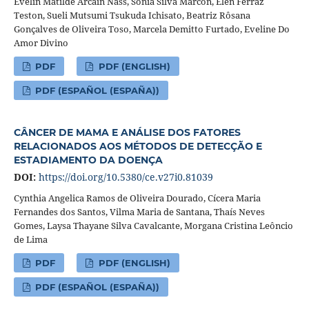
Evelin Matilde Arcain Nass, Sonia Silva Marcon, Élen Ferraz
Teston, Sueli Mutsumi Tsukuda Ichisato, Beatriz Rôsana
Gonçalves de Oliveira Toso, Marcela Demitto Furtado, Eveline Do
Amor Divino
PDF
PDF (ENGLISH)
PDF (ESPAÑOL (ESPAÑA))
CÂNCER DE MAMA E ANÁLISE DOS FATORES
RELACIONADOS AOS MÉTODOS DE DETECÇÃO E
ESTADIAMENTO DA DOENÇA
DOI:
https://doi.org/10.5380/ce.v27i0.81039
Cynthia Angelica Ramos de Oliveira Dourado, Cícera Maria
Fernandes dos Santos, Vilma Maria de Santana, Thaís Neves
Gomes, Laysa Thayane Silva Cavalcante, Morgana Cristina Leôncio
de Lima
PDF
PDF (ENGLISH)
PDF (ESPAÑOL (ESPAÑA))