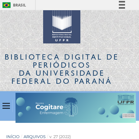
BRASIL
Simplifique!
Comunica BR
Participe
Acesso à informação
Legislação
BIBLIOTECA DIGITAL
DE
Canais
PERIÓDICOS
DA UNIVERSIDADE
FEDERAL DO PARANÁ
INÍCIO
/
ARQUIVOS
/
v. 27 (2022)