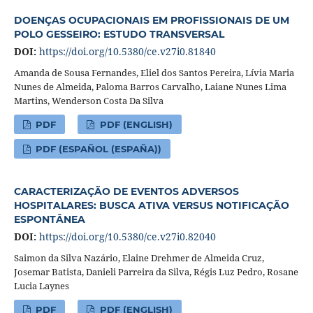
DOENÇAS OCUPACIONAIS EM PROFISSIONAIS DE UM
POLO GESSEIRO: ESTUDO TRANSVERSAL
DOI:
https://doi.org/10.5380/ce.v27i0.81840
Amanda de Sousa Fernandes, Eliel dos Santos Pereira, Lívia Maria
Nunes de Almeida, Paloma Barros Carvalho, Laiane Nunes Lima
Martins, Wenderson Costa Da Silva
PDF
PDF (ENGLISH)
PDF (ESPAÑOL (ESPAÑA))
CARACTERIZAÇÃO DE EVENTOS ADVERSOS
HOSPITALARES: BUSCA ATIVA VERSUS NOTIFICAÇÃO
ESPONTÂNEA
DOI:
https://doi.org/10.5380/ce.v27i0.82040
Saimon da Silva Nazário, Elaine Drehmer de Almeida Cruz,
Josemar Batista, Danieli Parreira da Silva, Régis Luz Pedro, Rosane
Lucia Laynes
PDF
PDF (ENGLISH)