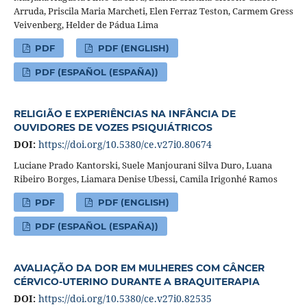
Arruda, Priscila Maria Marcheti, Elen Ferraz Teston, Carmem Gress
Veivenberg, Helder de Pádua Lima
PDF
PDF (ENGLISH)
PDF (ESPAÑOL (ESPAÑA))
RELIGIÃO E EXPERIÊNCIAS NA INFÂNCIA DE
OUVIDORES DE VOZES PSIQUIÁTRICOS
DOI:
https://doi.org/10.5380/ce.v27i0.80674
Luciane Prado Kantorski, Suele Manjourani Silva Duro, Luana
Ribeiro Borges, Liamara Denise Ubessi‬, Camila Irigonhé Ramos
PDF
PDF (ENGLISH)
PDF (ESPAÑOL (ESPAÑA))
AVALIAÇÃO DA DOR EM MULHERES COM CÂNCER
CÉRVICO-UTERINO DURANTE A BRAQUITERAPIA
DOI:
https://doi.org/10.5380/ce.v27i0.82535