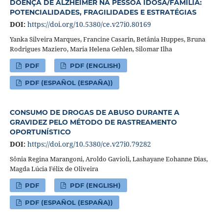
DOENÇA DE ALZHEIMER NA PESSOA IDOSA/FAMÍLIA:
POTENCIALIDADES, FRAGILIDADES E ESTRATÉGIAS
DOI:
https://doi.org/10.5380/ce.v27i0.80169
Yanka Silveira Marques, Francine Casarin, Betânia Huppes, Bruna
Rodrigues Maziero, Maria Helena Gehlen, Silomar Ilha
PDF
PDF (ENGLISH)
PDF (ESPAÑOL (ESPAÑA))
CONSUMO DE DROGAS DE ABUSO DURANTE A
GRAVIDEZ PELO MÉTODO DE RASTREAMENTO
OPORTUNÍSTICO
DOI:
https://doi.org/10.5380/ce.v27i0.79282
Sônia Regina Marangoni, Aroldo Gavioli, Lashayane Eohanne Dias,
Magda Lúcia Félix de Oliveira
PDF
PDF (ENGLISH)
PDF (ESPAÑOL (ESPAÑA))