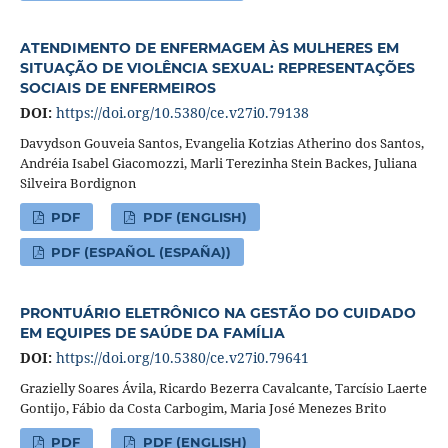
ATENDIMENTO DE ENFERMAGEM ÀS MULHERES EM
SITUAÇÃO DE VIOLÊNCIA SEXUAL: REPRESENTAÇÕES
SOCIAIS DE ENFERMEIROS
DOI:
https://doi.org/10.5380/ce.v27i0.79138
Davydson Gouveia Santos, Evangelia Kotzias Atherino dos Santos,
Andréia Isabel Giacomozzi, Marli Terezinha Stein Backes, Juliana
Silveira Bordignon
PDF
PDF (ENGLISH)
PDF (ESPAÑOL (ESPAÑA))
PRONTUÁRIO ELETRÔNICO NA GESTÃO DO CUIDADO
EM EQUIPES DE SAÚDE DA FAMÍLIA
DOI:
https://doi.org/10.5380/ce.v27i0.79641
Grazielly Soares Ávila, Ricardo Bezerra Cavalcante, Tarcísio Laerte
Gontijo, Fábio da Costa Carbogim, Maria José Menezes Brito
PDF
PDF (ENGLISH)