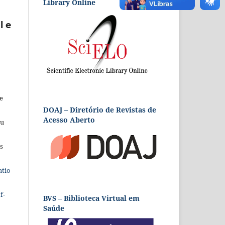
Library Online
l e
e
DOAJ – Diretório de Revistas de
Acesso Aberto
eu
s
atio
f-
BVS – Biblioteca Virtual em
Saúde