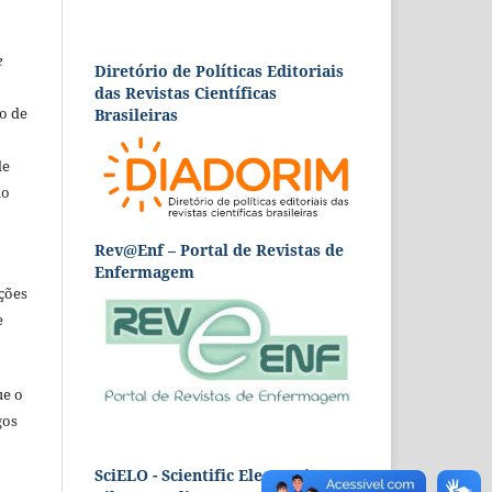
e
Diretório de Políticas Editoriais
das Revistas Científicas
o de
Brasileiras
de
ão
Rev@Enf – Portal de Revistas de
Enfermagem
ções
e
ue o
gos
SciELO - Scientific Electronic