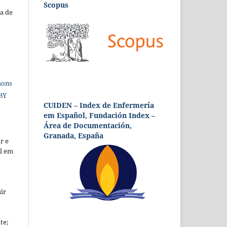
Scopus
a de
mons
 BY
CUIDEN – Index de Enfermería
em Español, Fundación Index –
Área de Documentación,
Granada, España
r e
al em
ir
te;