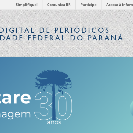
Simplifique!
Comunica BR
Participe
Acesso à infor
DIGITAL
DE PERIÓDICOS
IDADE FEDERAL DO PARANÁ