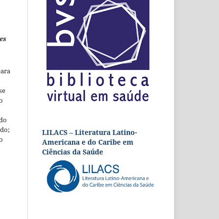
es
para
se
o
 do
udo;
LILACS – Literatura Latino-
o
Americana e do Caribe em
Ciências da Saúde