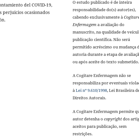
O estudo publicado é de inteira
rontamiento del COVID-19,
responsabilidade do(s) autor(es),
s perjuicios ocasionados
cabendo exclusivamente à
Cogitar
ón.
Enfermagem
a avaliação do
manuscrito, na qualidade de veícul
publicação científica. Não será
permitido acréscimo ou mudança 
autoria durante a etapa de avaliaç
ou após aceite do texto submetido.
A Cogitare Enfermagem não se
responsabiliza por eventuais viola
à
Lei nº 9.610/1998
, Lei Brasileira d
Direitos Autorais.
A Cogitare Enfermagem permite q
autor detenha o
copyright
dos arti
aceitos para publicação, sem
restrições.