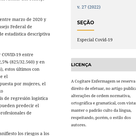
v. 27 (2022)
l entre marzo de 2020 y
SEÇÃO
nsejo Federal de
e estadística descriptiva
Especial Covid-19
or COVID-19 entre
2,5% (825/32.560) y en
LICENÇA
), estos últimos con
e el
A Cogitare Enfermagem se reserva
puesta por mujeres, el
direito de efetuar, no artigo public
xo
alterações de ordem normativa,
is de regresión logística
ortográfica e gramatical, com vista
 pueden predecir el
manter o padrão culto da língua,
rofesionales de
respeitando, porém, o estilo dos
autores.
ifiesto los riesgos a los