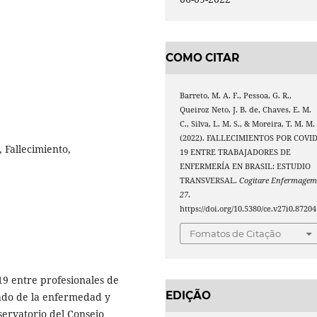
COMO CITAR
Barreto, M. A. F., Pessoa, G. R.,
Queiroz Neto, J. B. de, Chaves, E. M.
C., Silva, L. M. S., & Moreira, T. M. M.
(2022). FALLECIMIENTOS POR COVID
 Fallecimiento,
19 ENTRE TRABAJADORES DE
ENFERMERÍA EN BRASIL: ESTUDIO
TRANSVERSAL.
Cogitare Enfermage
27
.
https://doi.org/10.5380/ce.v27i0.87204
Fomatos de Citação
-19 entre profesionales de
EDIÇÃO
mado de la enfermedad y
servatorio del Consejo