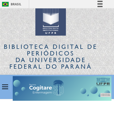
BRASIL
Simplifique!
Comunica BR
Participe
Acesso à informação
Legislação
BIBLIOTECA DIGITAL
DE
Canais
PERIÓDICOS
DA UNIVERSIDADE
FEDERAL DO PARANÁ