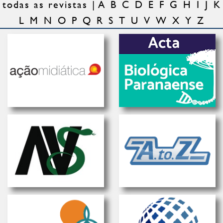
todas as revistas
A
B
C
D
E
F
G
H
I
J
K
L
M
N
O
P
Q
R
S
T
U
V
W
X
Y
Z