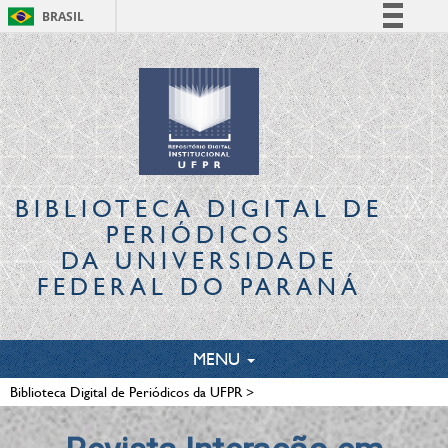
BRASIL
Simplifique!
Comunica BR
Participe
Acesso à informação
Legislação
Canais
BIBLIOTECA DIGITAL
DE
PERIÓDICOS
DA UNIVERSIDADE
FEDERAL DO PARANÁ
TOGGLE
MENU
NAVIGATION
Biblioteca Digital de Periódicos da UFPR
>