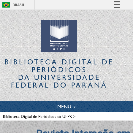
BRASIL
Simplifique!
Comunica BR
Participe
Acesso à informação
Legislação
Canais
BIBLIOTECA DIGITAL
DE
PERIÓDICOS
DA UNIVERSIDADE
FEDERAL DO PARANÁ
TOGGLE
MENU
NAVIGATION
Biblioteca Digital de Periódicos da UFPR
>