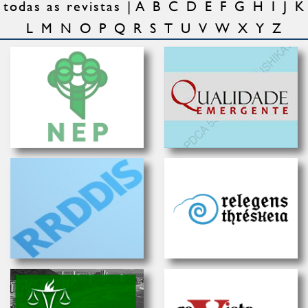
todas as revistas
A
B
C
D
E
F
G
H
I
J
K
L
M
N
O
P
Q
R
S
T
U
V
W
X
Y
Z