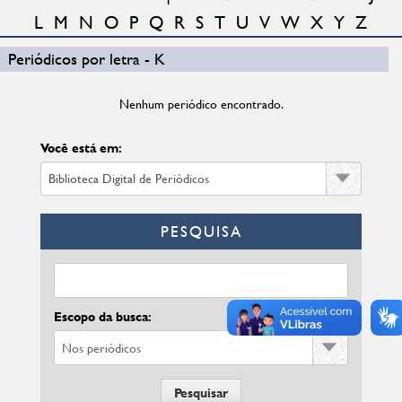
L
M
N
O
P
Q
R
S
T
U
V
W
X
Y
Z
Periódicos por letra - K
Nenhum periódico encontrado.
Você está em:
PESQUISA
Escopo da busca: