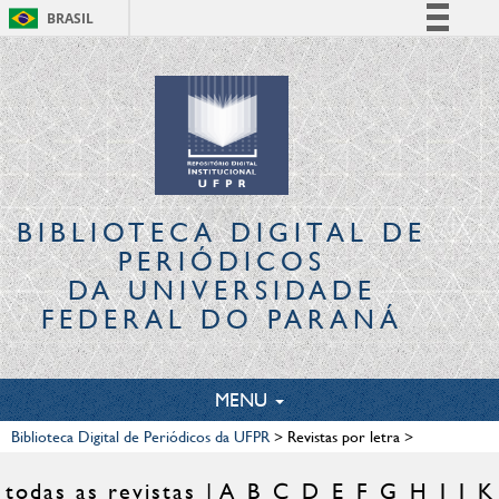
BRASIL
Simplifique!
Comunica BR
Participe
Acesso à informação
Legislação
Canais
BIBLIOTECA DIGITAL
DE
PERIÓDICOS
DA UNIVERSIDADE
FEDERAL DO PARANÁ
TOGGLE
MENU
NAVIGATION
Biblioteca Digital de Periódicos da UFPR
>
Revistas por letra
>
todas as revistas
A
B
C
D
E
F
G
H
I
J
K