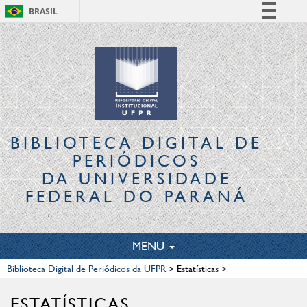
BRASIL
Simplifique!
Comunica BR
Participe
Acesso à informação
Legislação
Canais
BIBLIOTECA DIGITAL
DE
PERIÓDICOS
DA UNIVERSIDADE
FEDERAL DO PARANÁ
TOGGLE
MENU
NAVIGATION
Biblioteca Digital de Periódicos da UFPR
>
Estatísticas
>
ESTATÍSTICAS