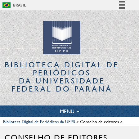
BRASIL
Simplifique!
Comunica BR
Participe
Acesso à informação
Legislação
Canais
BIBLIOTECA DIGITAL
DE
PERIÓDICOS
DA UNIVERSIDADE
FEDERAL DO PARANÁ
TOGGLE
MENU
NAVIGATION
Biblioteca Digital de Periódicos da UFPR
>
Conselho de editores
>
CONSELHO DE EDITORES