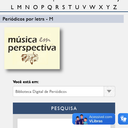
L
M
N
O
P
Q
R
S
T
U
V
W
X
Y
Z
Periódicos por letra - M
Você está em:
PESQUISA