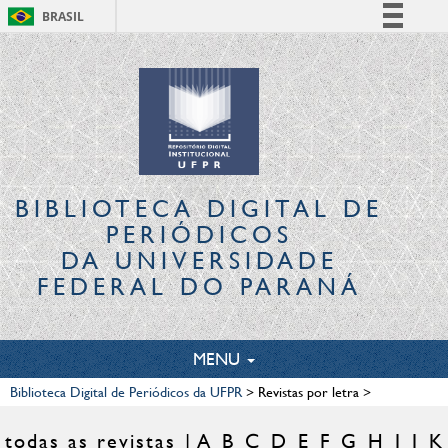
BRASIL
Simplifique!
Comunica BR
Participe
Acesso à informação
Legislação
Canais
BIBLIOTECA DIGITAL
DE
PERIÓDICOS
DA UNIVERSIDADE
FEDERAL DO PARANÁ
TOGGLE
MENU
NAVIGATION
Biblioteca Digital de Periódicos da UFPR
>
Revistas por letra
>
todas as revistas
A
B
C
D
E
F
G
H
I
J
K