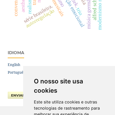
comunicação emocional
modernismo musical
alfred schnittke.
música germânica.
tiek.
série brasileira.
trio
autorregulação
IDIOMA
English
Português (Brasil)
O nosso site usa
cookies
ENVIAR SUBMISSÃO
Este site utiliza cookies e outras
tecnologias de rastreamento para
melhorar sua experiência de