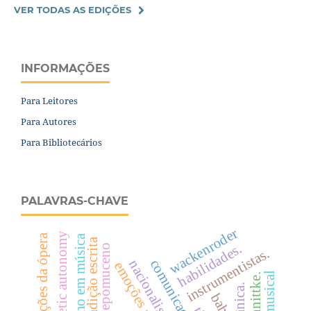
VER TODAS AS EDIÇÕES
INFORMAÇÕES
Para Leitores
Para Autores
Para Bibliotecários
PALAVRAS-CHAVE
wackenroder
aesthetic autonomy
convenções da ópera
realismo em música
tradição escrita
habilidades.
nepomuceno
instrumentistas.
nacionalismo
emoções musicais
bahia