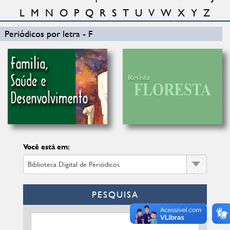
L
M
N
O
P
Q
R
S
T
U
V
W
X
Y
Z
Periódicos por letra - F
Você está em:
PESQUISA