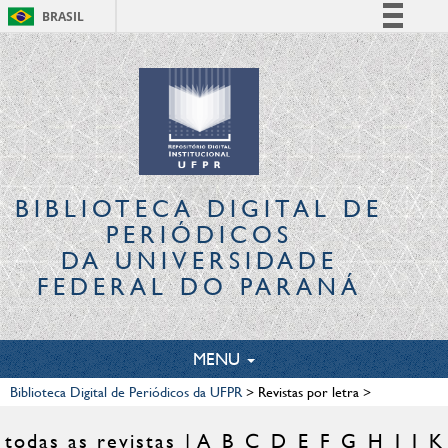
BRASIL
Simplifique!
Comunica BR
Participe
Acesso à informação
Legislação
Canais
BIBLIOTECA DIGITAL
DE
PERIÓDICOS
DA UNIVERSIDADE
FEDERAL DO PARANÁ
TOGGLE
MENU
NAVIGATION
Biblioteca Digital de Periódicos da UFPR
>
Revistas por letra
>
todas as revistas
A
B
C
D
E
F
G
H
I
J
K