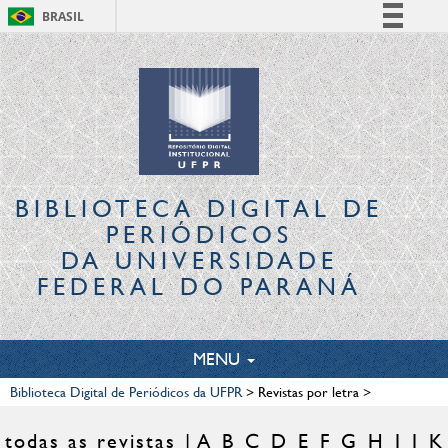
BRASIL
Simplifique!
Comunica BR
Participe
Acesso à informação
Legislação
Canais
BIBLIOTECA DIGITAL
DE
PERIÓDICOS
DA UNIVERSIDADE
FEDERAL DO PARANÁ
TOGGLE
MENU
NAVIGATION
Biblioteca Digital de Periódicos da UFPR
>
Revistas por letra
>
todas as revistas
A
B
C
D
E
F
G
H
I
J
K