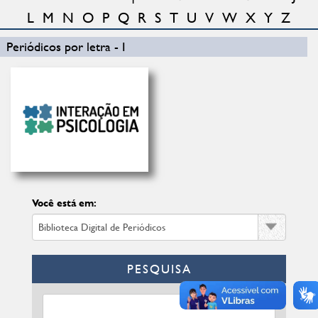
L
M
N
O
P
Q
R
S
T
U
V
W
X
Y
Z
Periódicos por letra - I
Você está em:
PESQUISA