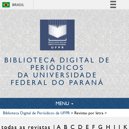
BRASIL
Simplifique!
Comunica BR
Participe
Acesso à informação
Legislação
Canais
BIBLIOTECA DIGITAL
DE
PERIÓDICOS
DA UNIVERSIDADE
FEDERAL DO PARANÁ
TOGGLE
MENU
NAVIGATION
Biblioteca Digital de Periódicos da UFPR
>
Revistas por letra
>
todas as revistas
A
B
C
D
E
F
G
H
I
J
K