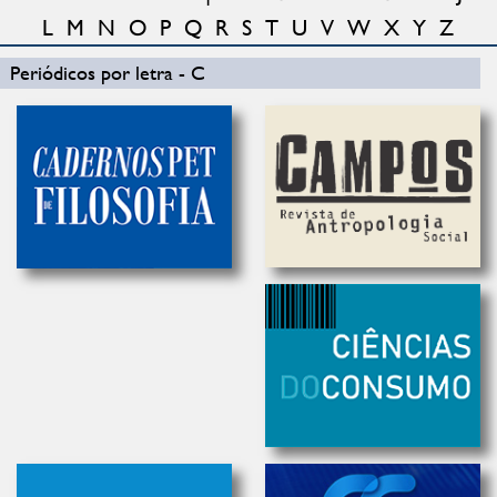
L
M
N
O
P
Q
R
S
T
U
V
W
X
Y
Z
Periódicos por letra - C