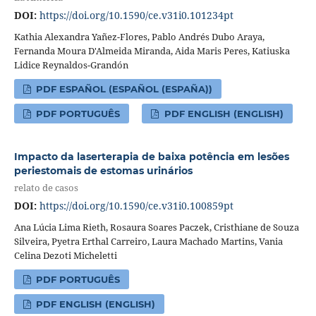
DOI:
https://doi.org/10.1590/ce.v31i0.101234pt
Kathia Alexandra Yañez-Flores, Pablo Andrés Dubo Araya,
Fernanda Moura D'Almeida Miranda, Aida Maris Peres, Katiuska
Lidice Reynaldos-Grandón
PDF ESPAÑOL (ESPAÑOL (ESPAÑA))
PDF PORTUGUÊS
PDF ENGLISH (ENGLISH)
Impacto da laserterapia de baixa potência em lesões
periestomais de estomas urinários
relato de casos
DOI:
https://doi.org/10.1590/ce.v31i0.100859pt
Ana Lúcia Lima Rieth, Rosaura Soares Paczek, Cristhiane de Souza
Silveira, Pyetra Erthal Carreiro, Laura Machado Martins, Vania
Celina Dezoti Micheletti
PDF PORTUGUÊS
PDF ENGLISH (ENGLISH)