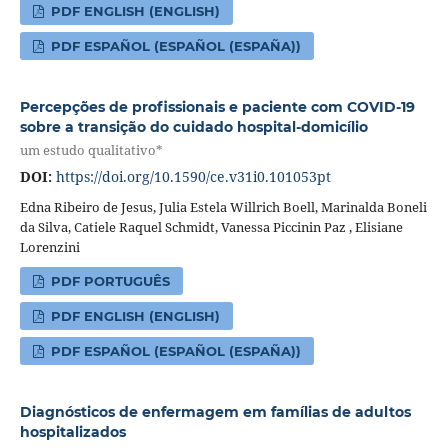
PDF ENGLISH (ENGLISH)
PDF ESPAÑOL (ESPAÑOL (ESPAÑA))
Percepções de profissionais e paciente com COVID-19
sobre a transição do cuidado hospital-domicílio
um estudo qualitativo*
DOI:
https://doi.org/10.1590/ce.v31i0.101053pt
Edna Ribeiro de Jesus, Julia Estela Willrich Boell, Marinalda Boneli
da Silva, Catiele Raquel Schmidt, Vanessa Piccinin Paz , Elisiane
Lorenzini
PDF PORTUGUÊS
PDF ENGLISH (ENGLISH)
PDF ESPAÑOL (ESPAÑOL (ESPAÑA))
Diagnósticos de enfermagem em famílias de adultos
hospitalizados