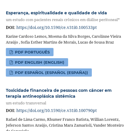
Esperança, espiritualidade e qualidade de vida
um estudo com pacientes renais crônicos em diálise peritoneal*
DOI:
https://doi.org/10.1590/ce.v31i0.100533pt
Karine Cardoso Lemos, Moema da Silva Borges, Carolinne Vieira
Araújo , Sofia Esther Martins de Morais, Lucas de Sousa Braz
PDF PORTUGUÊS
PDF ENGLISH (ENGLISH)
PDF ESPAÑOL (ESPAÑOL (ESPAÑA))
Toxicidade financeira de pessoas com câncer em
terapia antineoplásica sistêmica
um estudo transversal
DOI:
https://doi.org/10.1590/ce.v31i0.100790pt
Rafael de Lima Carmo, Rhumer Franco Batista, Willian Lorentz,
Jeferson Santos Araújo, Cristina Mara Zamarioli, Vander Monteiro