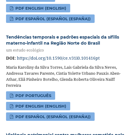
PDF ENGLISH (ENGLISH)
PDF ESPAÑOL (ESPAÑOL (ESPAÑA))
Tendências temporais e padrões espaciais da sífilis
materno-infantil na Região Norte do Brasil
um estudo ecológico
DOI:
https://doi.org/10.1590/ce.v31i0.101416pt
Maria Karoliny da Silva Torres, Laís Gabriela da Silva Neves,
Andressa Tavares Parente, Cintia Yolette Urbano Pauxis Aben-
Athar, Eliã Pinheiro Botelho, Glenda Roberta Oliveira Naiff
Ferreira
PDF PORTUGUÊS
PDF ENGLISH (ENGLISH)
PDF ESPAÑOL (ESPAÑOL (ESPAÑA))
Violência patrimonial contra mulheres cometida pela