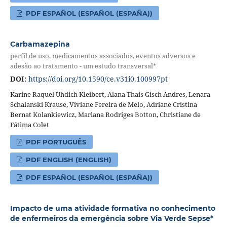
PDF ESPAÑOL (ESPAÑOL (ESPAÑA))
Carbamazepina
perfil de uso, medicamentos associados, eventos adversos e
adesão ao tratamento - um estudo transversal*
DOI:
https://doi.org/10.1590/ce.v31i0.100997pt
Karine Raquel Uhdich Kleibert, Alana Thais Gisch Andres, Lenara
Schalanski Krause, Viviane Fereira de Melo, Adriane Cristina
Bernat Kolankiewicz, Mariana Rodriges Botton, Christiane de
Fátima Colet
PDF PORTUGUÊS
PDF ENGLISH (ENGLISH)
PDF ESPAÑOL (ESPAÑOL (ESPAÑA))
Impacto de uma atividade formativa no conhecimento
de enfermeiros da emergência sobre Via Verde Sepse*