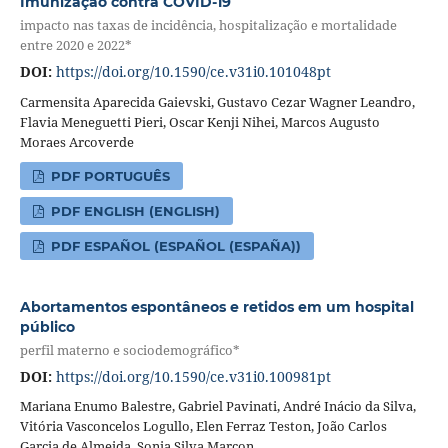
Imunização contra COVID-19
impacto nas taxas de incidência, hospitalização e mortalidade
entre 2020 e 2022*
DOI:
https://doi.org/10.1590/ce.v31i0.101048pt
Carmensita Aparecida Gaievski, Gustavo Cezar Wagner Leandro,
Flavia Meneguetti Pieri, Oscar Kenji Nihei, Marcos Augusto
Moraes Arcoverde
PDF PORTUGUÊS
PDF ENGLISH (ENGLISH)
PDF ESPAÑOL (ESPAÑOL (ESPAÑA))
Abortamentos espontâneos e retidos em um hospital
público
perfil materno e sociodemográfico*
DOI:
https://doi.org/10.1590/ce.v31i0.100981pt
Mariana Enumo Balestre, Gabriel Pavinati, André Inácio da Silva,
Vitória Vasconcelos Logullo, Elen Ferraz Teston, João Carlos
Garcia de Almeida, Sonia Silva Marcon