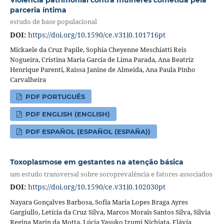
parceria íntima
estudo de base populacional
DOI:
https://doi.org/10.1590/ce.v31i0.101716pt
Mickaele da Cruz Papile, Sophia Cheyenne Meschiatti Reis
Nogueira, Cristina Maria Garcia de Lima Parada, Ana Beatriz
Henrique Parenti, Raissa Janine de Almeida, Ana Paula Pinho
Carvalheira
PDF PORTUGUÊS
PDF ENGLISH (ENGLISH)
PDF ESPAÑOL (ESPAÑOL (ESPAÑA))
Toxoplasmose em gestantes na atenção básica
um estudo transversal sobre soroprevalência e fatores associados
DOI:
https://doi.org/10.1590/ce.v31i0.102030pt
Nayara Gonçalves Barbosa, Sofia Maria Lopes Braga Ayres
Gargiullo, Letícia da Cruz Silva, Marcos Morais Santos Silva, Silvia
Regina Marin da Motta, Lúcia Yasuko Izumi Nichiata, Flávia