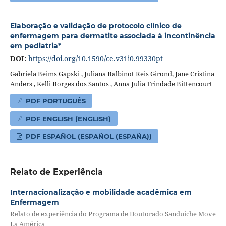
Elaboração e validação de protocolo clínico de
enfermagem para dermatite associada à incontinência
em pediatria*
DOI:
https://doi.org/10.1590/ce.v31i0.99330pt
Gabriela Beims Gapski , Juliana Balbinot Reis Girond, Jane Cristina
Anders , Kelli Borges dos Santos , Anna Julia Trindade Bittencourt
PDF PORTUGUÊS
PDF ENGLISH (ENGLISH)
PDF ESPAÑOL (ESPAÑOL (ESPAÑA))
Relato de Experiência
Internacionalização e mobilidade acadêmica em
Enfermagem
Relato de experiência do Programa de Doutorado Sanduíche Move
La América