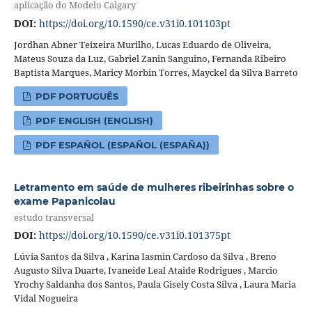
aplicação do Modelo Calgary
DOI:
https://doi.org/10.1590/ce.v31i0.101103pt
Jordhan Abner Teixeira Murilho, Lucas Eduardo de Oliveira,
Mateus Souza da Luz, Gabriel Zanin Sanguino, Fernanda Ribeiro
Baptista Marques, Maricy Morbin Torres, Mayckel da Silva Barreto
PDF PORTUGUÊS
PDF ENGLISH (ENGLISH)
PDF ESPAÑOL (ESPAÑOL (ESPAÑA))
Letramento em saúde de mulheres ribeirinhas sobre o
exame Papanicolau
estudo transversal
DOI:
https://doi.org/10.1590/ce.v31i0.101375pt
Lúvia Santos da Silva , Karina Iasmin Cardoso da Silva , Breno
Augusto Silva Duarte, Ivaneide Leal Ataide Rodrigues , Marcio
Yrochy Saldanha dos Santos, Paula Gisely Costa Silva , Laura Maria
Vidal Nogueira