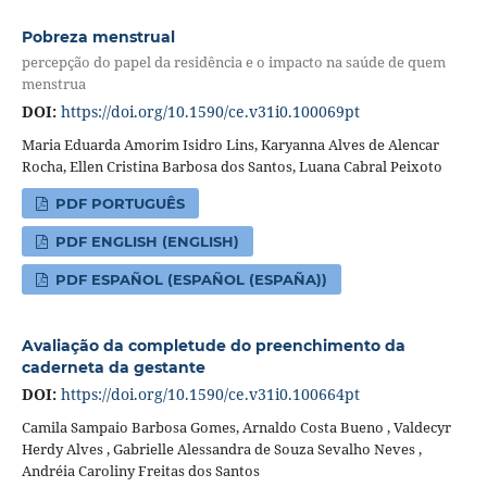
Pobreza menstrual
percepção do papel da residência e o impacto na saúde de quem
menstrua
DOI:
https://doi.org/10.1590/ce.v31i0.100069pt
Maria Eduarda Amorim Isidro Lins, Karyanna Alves de Alencar
Rocha, Ellen Cristina Barbosa dos Santos, Luana Cabral Peixoto
PDF PORTUGUÊS
PDF ENGLISH (ENGLISH)
PDF ESPAÑOL (ESPAÑOL (ESPAÑA))
Avaliação da completude do preenchimento da
caderneta da gestante
DOI:
https://doi.org/10.1590/ce.v31i0.100664pt
Camila Sampaio Barbosa Gomes, Arnaldo Costa Bueno , Valdecyr
Herdy Alves , Gabrielle Alessandra de Souza Sevalho Neves ,
Andréia Caroliny Freitas dos Santos