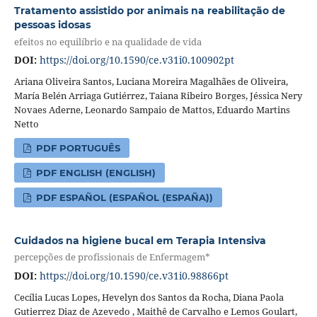
Tratamento assistido por animais na reabilitação de
pessoas idosas
efeitos no equilíbrio e na qualidade de vida
DOI:
https://doi.org/10.1590/ce.v31i0.100902pt
Ariana Oliveira Santos, Luciana Moreira Magalhães de Oliveira,
María Belén Arriaga Gutiérrez, Taiana Ribeiro Borges, Jéssica Nery
Novaes Aderne, Leonardo Sampaio de Mattos, Eduardo Martins
Netto
PDF PORTUGUÊS
PDF ENGLISH (ENGLISH)
PDF ESPAÑOL (ESPAÑOL (ESPAÑA))
Cuidados na higiene bucal em Terapia Intensiva
percepções de profissionais de Enfermagem*
DOI:
https://doi.org/10.1590/ce.v31i0.98866pt
Cecília Lucas Lopes, Hevelyn dos Santos da Rocha, Diana Paola
Gutierrez Diaz de Azevedo , Maithê de Carvalho e Lemos Goulart,