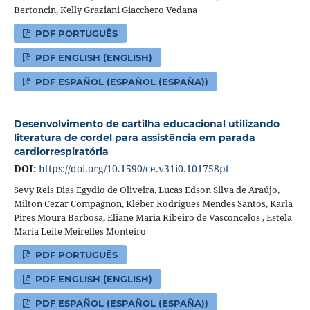
Bertoncin, Kelly Graziani Giacchero Vedana
PDF PORTUGUÊS
PDF ENGLISH (ENGLISH)
PDF ESPAÑOL (ESPAÑOL (ESPAÑA))
Desenvolvimento de cartilha educacional utilizando
literatura de cordel para assistência em parada
cardiorrespiratória
DOI:
https://doi.org/10.1590/ce.v31i0.101758pt
Sevy Reis Dias Egydio de Oliveira, Lucas Edson Silva de Araújo,
Milton Cezar Compagnon, Kléber Rodrigues Mendes Santos, Karla
Pires Moura Barbosa, Eliane Maria Ribeiro de Vasconcelos , Estela
Maria Leite Meirelles Monteiro
PDF PORTUGUÊS
PDF ENGLISH (ENGLISH)
PDF ESPAÑOL (ESPAÑOL (ESPAÑA))