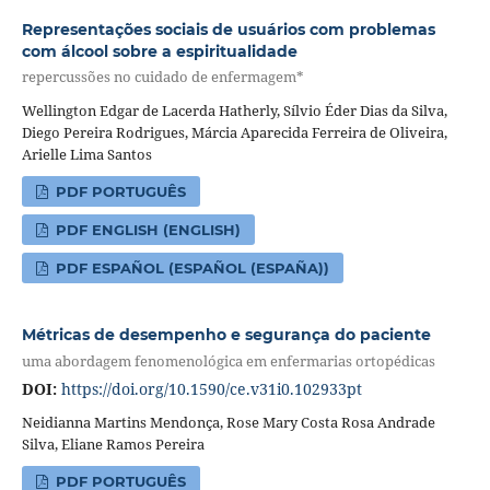
Representações sociais de usuários com problemas
com álcool sobre a espiritualidade
repercussões no cuidado de enfermagem*
Wellington Edgar de Lacerda Hatherly, Sílvio Éder Dias da Silva,
Diego Pereira Rodrigues, Márcia Aparecida Ferreira de Oliveira,
Arielle Lima Santos
PDF PORTUGUÊS
PDF ENGLISH (ENGLISH)
PDF ESPAÑOL (ESPAÑOL (ESPAÑA))
Métricas de desempenho e segurança do paciente
uma abordagem fenomenológica em enfermarias ortopédicas
DOI:
https://doi.org/10.1590/ce.v31i0.102933pt
Neidianna Martins Mendonça, Rose Mary Costa Rosa Andrade
Silva, Eliane Ramos Pereira
PDF PORTUGUÊS