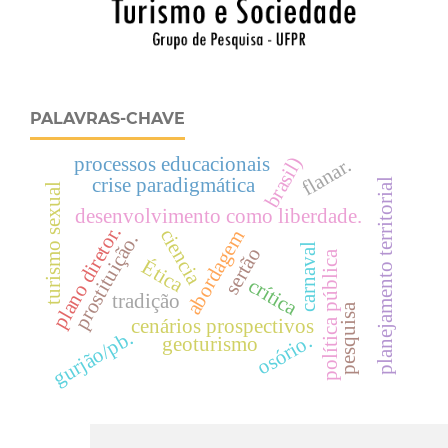
PALAVRAS-CHAVE
processos educacionais
brasil)
flanar.
crise paradigmática
planejamento territorial
turismo sexual
desenvolvimento como liberdade.
plano diretor.
ciencia
abordagem
prostituição.
carnaval
sertão
política pública
Ética
crítica
tradição
pesquisa
cenários prospectivos
gurjão/pb.
osório.
geoturismo