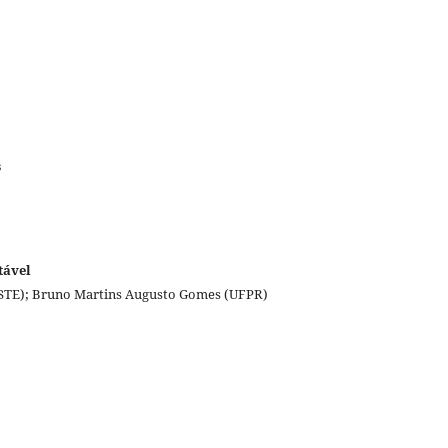
s
tável
ESTE); Bruno Martins Augusto Gomes (UFPR)