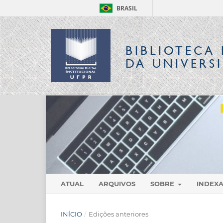
BRASIL
BIBLIOTECA 
DA UNIVERS
ATUAL
ARQUIVOS
SOBRE
INDEX
INÍCIO
/
Edições anteriores