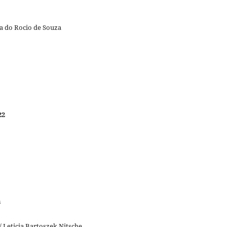
na do Rocio de Souza
22
s
 Leticia Bartoszek Nitsche