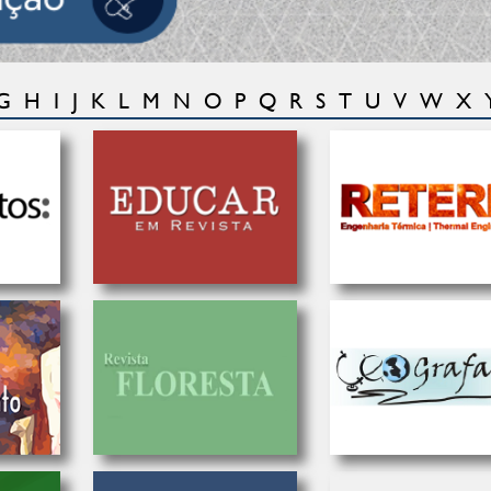
Leia mais
G
H
I
J
K
L
M
N
O
P
Q
R
S
T
U
V
W
X