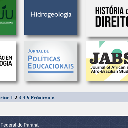
rior
1
2
3
4
5
Próximo »
e Federal do Paraná