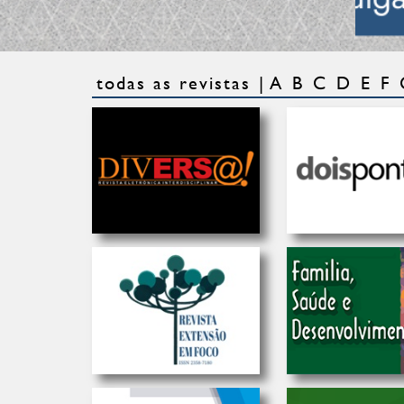
todas as revistas
A
B
C
D
E
F