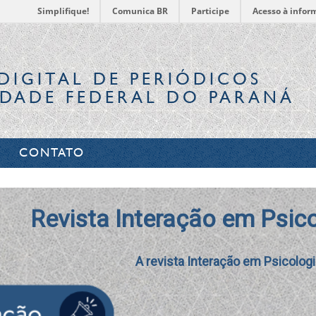
Simplifique!
Comunica BR
Participe
Acesso à infor
DIGITAL
DE PERIÓDICOS
IDADE FEDERAL DO PARANÁ
CONTATO
sicologia acaba de publicar 
icologia acaba de publicar seu número mais recente. Con