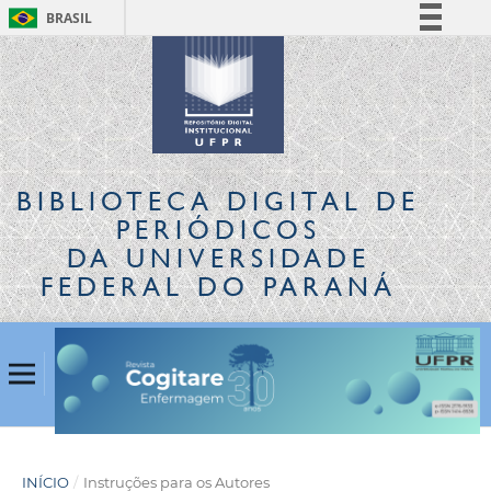
BRASIL
Simplifique!
Comunica BR
Participe
Acesso à informação
Legislação
BIBLIOTECA DIGITAL
DE
Canais
PERIÓDICOS
DA UNIVERSIDADE
FEDERAL DO PARANÁ
INÍCIO
/
Instruções para os Autores