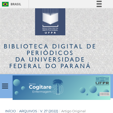
BRASIL
Simplifique!
Comunica BR
Participe
Acesso à informação
Legislação
BIBLIOTECA DIGITAL
DE
Canais
PERIÓDICOS
DA UNIVERSIDADE
FEDERAL DO PARANÁ
INÍCIO
/
ARQUIVOS
/
V. 27 (2022)
/
Artigo Original