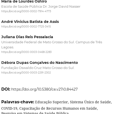
Maria de Lourdes Oshiro
Escola de Saúde Pública Dr. Jorge David Nasser
https://orcid.org/0000-0002-7914-4773
André Vinicius Batista de Assis
https://orcid.org/0000-0002-7725-3415
Juliana Dias Reis Pessalacia
Universidade Federal de Mato Grosso do Sul. Campus de Três
Lagoas.
https://orcid.org/0000-0003-0468-2283
Débora Dupas Gonçalves do Nascimento
Fundação Oswaldo Cruz Mato Grosso do Sul.
https://orcid.org/0000-0003-2291-2302
DOI:
https://doi.org/10.5380/ce.v27i0.84427
Palavras-chave:
Educação Superior, Sistema Único de Saúde,
COVID-19, Capacitação de Recursos Humanos em Saúde,
Pesquisa em Sistemas de Saúde Pública.