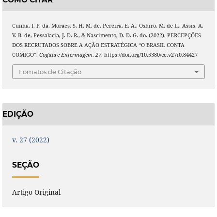
Cunha, I. P. da, Moraes, S. H. M. de, Pereira, E. A., Oshiro, M. de L., Assis, A.
V. B. de, Pessalacia, J. D. R., & Nascimento, D. D. G. do. (2022). PERCEPÇÕES
DOS RECRUTADOS SOBRE A AÇÃO ESTRATÉGICA “O BRASIL CONTA
COMIGO”.
Cogitare Enfermagem
,
27
. https://doi.org/10.5380/ce.v27i0.84427
Fomatos de Citação
EDIÇÃO
v. 27 (2022)
SEÇÃO
Artigo Original