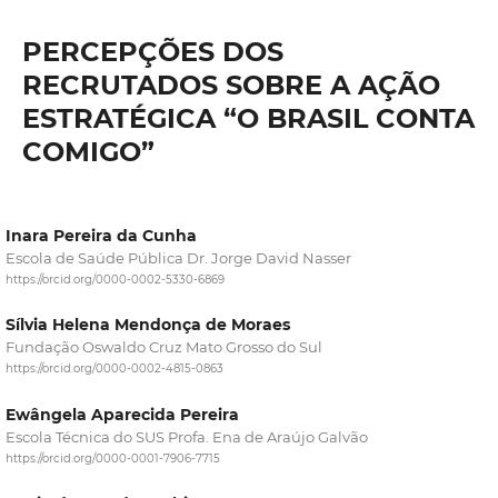
PERCEPÇÕES DOS
RECRUTADOS SOBRE A AÇÃO
ESTRATÉGICA “O BRASIL CONTA
COMIGO”
Inara Pereira da Cunha
Escola de Saúde Pública Dr. Jorge David Nasser
https://orcid.org/0000-0002-5330-6869
Sílvia Helena Mendonça de Moraes
Fundação Oswaldo Cruz Mato Grosso do Sul
https://orcid.org/0000-0002-4815-0863
Ewângela Aparecida Pereira
Escola Técnica do SUS Profa. Ena de Araújo Galvão
https://orcid.org/0000-0001-7906-7715