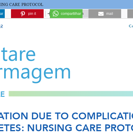
SING CARE PROTOCOL
ar
pin it
compartilhar
mail