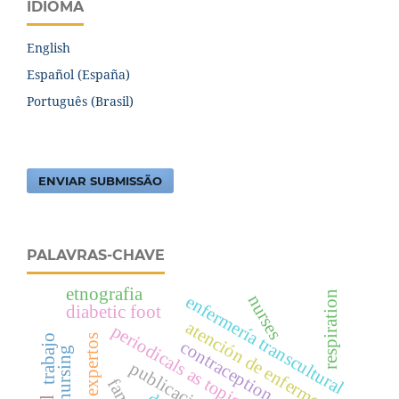
IDIOMA
English
Español (España)
Português (Brasil)
ENVIAR SUBMISSÃO
PALAVRAS-CHAVE
etnografia
respiration
nurses
enfermería transcultural
diabetic foot
atención de enfermería
periodicals as topic
trabajo
contraception