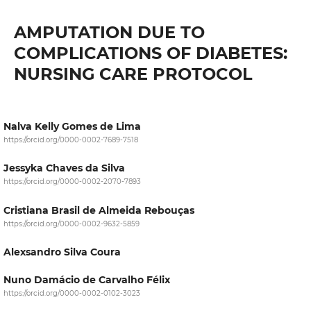
AMPUTATION DUE TO
COMPLICATIONS OF DIABETES:
NURSING CARE PROTOCOL
Nalva Kelly Gomes de Lima
https://orcid.org/0000-0002-7689-7518
Jessyka Chaves da Silva
https://orcid.org/0000-0002-2070-7893
Cristiana Brasil de Almeida Rebouças
https://orcid.org/0000-0002-9632-5859
Alexsandro Silva Coura
Nuno Damácio de Carvalho Félix
https://orcid.org/0000-0002-0102-3023