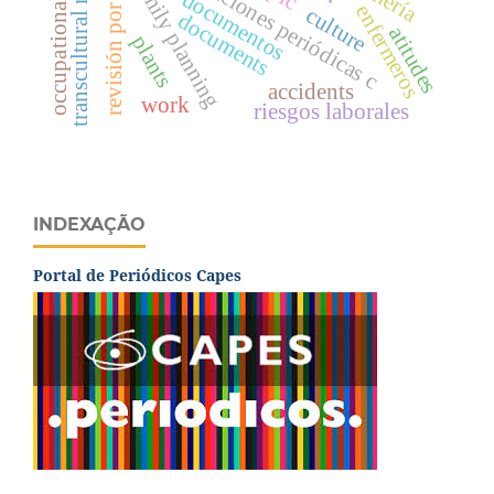
revisión por expertos
transcultural nursing
publicaciones periódicas c
family planning
documentos
occupational
enfermeros
culture
documents
atitudes
plants
accidents
work
riesgos laborales
INDEXAÇÃO
Portal de Periódicos Capes