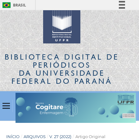
BRASIL
Simplifique!
Comunica BR
Participe
Acesso à informação
Legislação
BIBLIOTECA DIGITAL
DE
Canais
PERIÓDICOS
DA UNIVERSIDADE
FEDERAL DO PARANÁ
INÍCIO
/
ARQUIVOS
/
V. 27 (2022)
/
Artigo Original