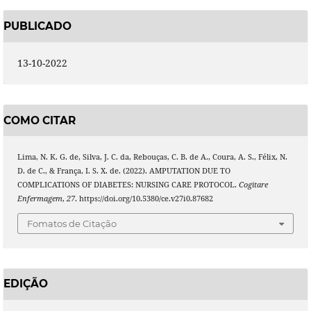
PUBLICADO
13-10-2022
COMO CITAR
Lima, N. K. G. de, Silva, J. C. da, Rebouças, C. B. de A., Coura, A. S., Félix, N.
D. de C., & França, I. S. X. de. (2022). AMPUTATION DUE TO
COMPLICATIONS OF DIABETES: NURSING CARE PROTOCOL.
Cogitare
Enfermagem
,
27
. https://doi.org/10.5380/ce.v27i0.87682
Fomatos de Citação
EDIÇÃO