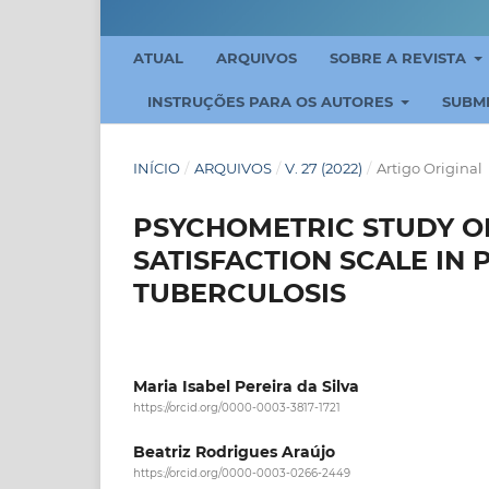
ATUAL
ARQUIVOS
SOBRE A REVISTA
INSTRUÇÕES PARA OS AUTORES
SUBM
INÍCIO
/
ARQUIVOS
/
V. 27 (2022)
/
Artigo Original
PSYCHOMETRIC STUDY O
SATISFACTION SCALE IN
TUBERCULOSIS
Maria Isabel Pereira da Silva
https://orcid.org/0000-0003-3817-1721
Beatriz Rodrigues Araújo
https://orcid.org/0000-0003-0266-2449