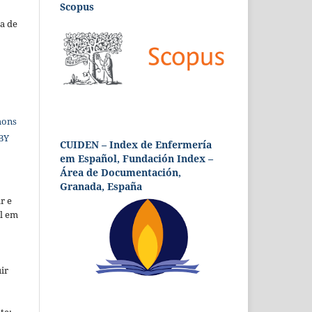
Scopus
a de
mons
 BY
CUIDEN – Index de Enfermería
em Español, Fundación Index –
Área de Documentación,
Granada, España
r e
al em
ir
te;