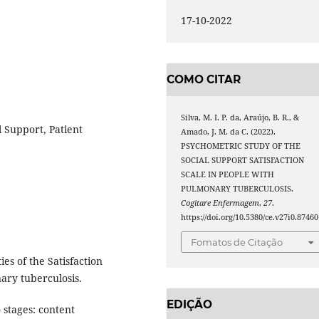
17-10-2022
COMO CITAR
Silva, M. I. P. da, Araújo, B. R., &
l Support, Patient
Amado, J. M. da C. (2022).
PSYCHOMETRIC STUDY OF THE
SOCIAL SUPPORT SATISFACTION
SCALE IN PEOPLE WITH
PULMONARY TUBERCULOSIS.
Cogitare Enfermagem
,
27
.
https://doi.org/10.5380/ce.v27i0.87460
Fomatos de Citação
es of the Satisfaction
ary tuberculosis.
EDIÇÃO
 stages: content