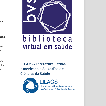
es
para
se
o
 do
LILACS – Literatura Latino-
udo;
Americana e do Caribe em
o
Ciências da Saúde