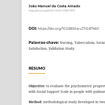
João Manuel da Costa Amado
https://orcid.org/0000-0003-0358-7970
DOI:
https://doi.org/10.5380/ce.v27i0.87460
Palavras-chave:
Nursing, Tuberculosis, Socia
Satisfaction, Validation Study.
RESUMO
Objective:
to evaluate the psychometric properti
with Social Support Scale in people with pulmon
Method:
methodological study developed in two