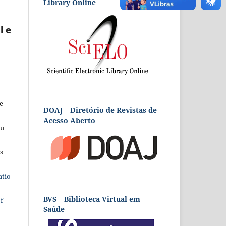
Library Online
l e
e
DOAJ – Diretório de Revistas de
Acesso Aberto
eu
s
atio
BVS – Biblioteca Virtual em
f-
Saúde