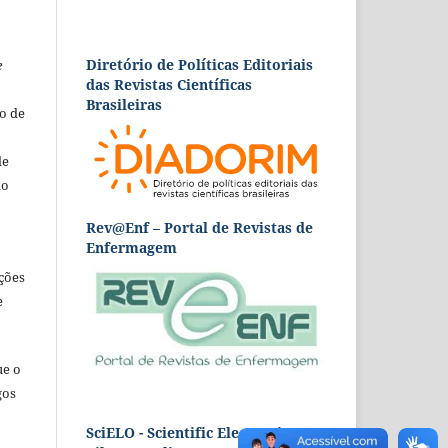
Diretório de Políticas Editoriais
e
das Revistas Científicas
Brasileiras
o de
de
ão
Rev@Enf – Portal de Revistas de
Enfermagem
ções
e
ue o
gos
SciELO - Scientific Electronic