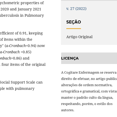
sychometric properties of
v. 27 (2022)
r 2020 and January 2021
tuberculosis in Pulmonary
SEÇÃO
oefficient of 0.91, keeping
Artigo Original
of items within the
y" (
a-Cronbach
=0.94) now
a-Cronbach
=0.85)
onbach
=0.86) and
LICENÇA
four items of the original
A Cogitare Enfermagem se reserva
direito de efetuar, no artigo public
 Social Support Scale can
alterações de ordem normativa,
ople with pulmonary
ortográfica e gramatical, com vista
manter o padrão culto da língua,
respeitando, porém, o estilo dos
autores.