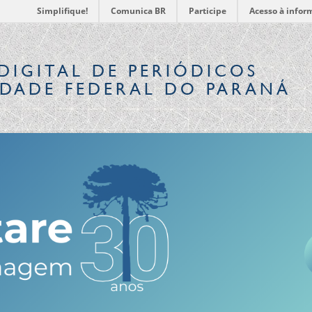
Simplifique!
Comunica BR
Participe
Acesso à infor
DIGITAL
DE PERIÓDICOS
IDADE FEDERAL DO PARANÁ