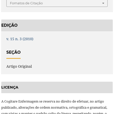
Fomatos de Citação
EDIÇÃO
v. 15 n. 3 (2010)
SEÇÃO
Artigo Original
LICENÇA
A Cogitare Enfermagem se reserva no direito de efetuar, no artigo
publicado, alterações de ordem normativa, ortográfica e gramatical,
com vistas a manter o padrão culto da língua, respeitando, porém, o