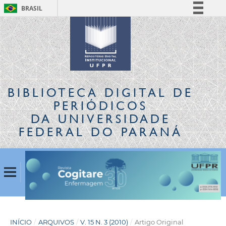
BRASIL
Simplifique!
Comunica BR
Participe
Acesso à informação
Legislação
BIBLIOTECA DIGITAL
DE
Canais
PERIÓDICOS
DA UNIVERSIDADE
FEDERAL DO PARANÁ
INÍCIO
/
ARQUIVOS
/
V. 15 N. 3 (2010)
/
Artigo Original