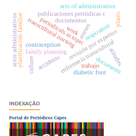
acts of administration
publicaciones periódicas c
plants
planificación familiar
actos administrativos
periodicals as topic
transcultural nursing
documentos
respiration
nurses
work
revisión por expertos
enfermería transcultural
contraception
atitudes
family planning
accidents
documents
culture
trabajo
diabetic foot
INDEXAÇÃO
Portal de Periódicos Capes