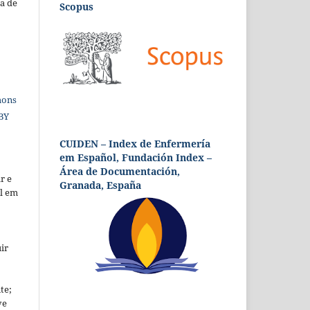
a de
Scopus
mons
 BY
CUIDEN – Index de Enfermería
em Español, Fundación Index –
Área de Documentación,
r e
Granada, España
al em
ir
te;
ve