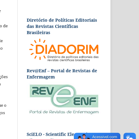
e
Diretório de Políticas Editoriais
o de
das Revistas Científicas
Brasileiras
de
ão
Rev@Enf – Portal de Revistas de
Enfermagem
ções
e
ue o
gos
SciELO - Scientific Electronic