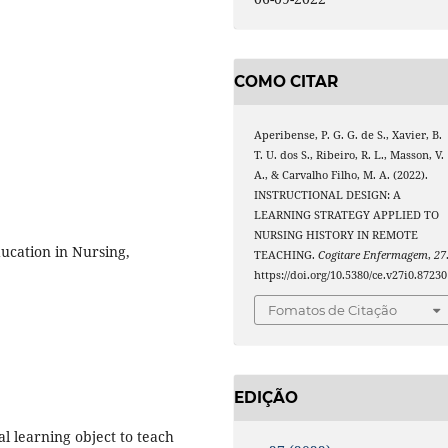
COMO CITAR
Aperibense, P. G. G. de S., Xavier, B.
T. U. dos S., Ribeiro, R. L., Masson, V.
A., & Carvalho Filho, M. A. (2022).
INSTRUCTIONAL DESIGN: A
LEARNING STRATEGY APPLIED TO
NURSING HISTORY IN REMOTE
ucation in Nursing,
TEACHING.
Cogitare Enfermagem
,
27
https://doi.org/10.5380/ce.v27i0.87230
Fomatos de Citação
EDIÇÃO
al learning object to teach