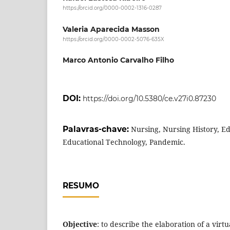
https://orcid.org/0000-0002-1316-0287
Valeria Aparecida Masson
https://orcid.org/0000-0002-5076-635X
Marco Antonio Carvalho Filho
DOI:
https://doi.org/10.5380/ce.v27i0.87230
Palavras-chave:
Nursing, Nursing History, Ed
Educational Technology, Pandemic.
RESUMO
Objective
: to describe the elaboration of a virtu