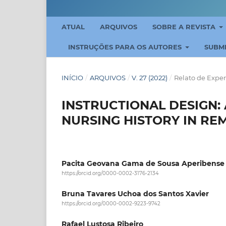
ATUAL
ARQUIVOS
SOBRE A REVISTA
INSTRUÇÕES PARA OS AUTORES
SUBM
INÍCIO
/
ARQUIVOS
/
V. 27 (2022)
/
Relato de Exper
INSTRUCTIONAL DESIGN:
NURSING HISTORY IN RE
Pacita Geovana Gama de Sousa Aperibense
https://orcid.org/0000-0002-3176-2134
Bruna Tavares Uchoa dos Santos Xavier
https://orcid.org/0000-0002-9223-9742
Rafael Lustosa Ribeiro