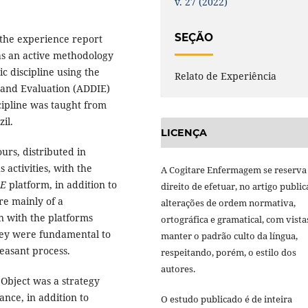
v. 27 (2022)
SEÇÃO
 the experience report
 as an active methodology
c discipline using the
Relato de Experiência
 and Evaluation (ADDIE)
cipline was taught from
il.
LICENÇA
urs, distributed in
activities, with the
A Cogitare Enfermagem se reserva
E
platform, in addition to
direito de efetuar, no artigo public
re mainly of a
alterações de ordem normativa,
n with the platforms
ortográfica e gramatical, com vista
ey were fundamental to
manter o padrão culto da língua,
easant process.
respeitando, porém, o estilo dos
autores.
 Object was a strategy
ance, in addition to
O estudo publicado é de inteira