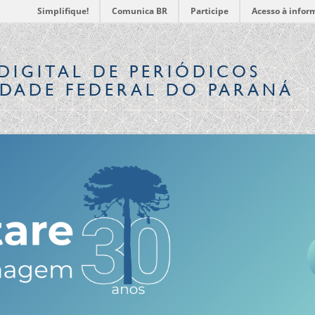
Simplifique!
Comunica BR
Participe
Acesso à infor
DIGITAL
DE PERIÓDICOS
IDADE FEDERAL DO PARANÁ