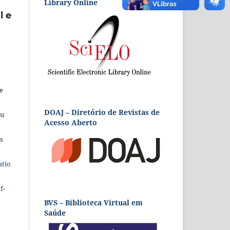
Library Online
l e
e
DOAJ – Diretório de Revistas de
eu
Acesso Aberto
s
atio
f-
BVS – Biblioteca Virtual em
Saúde