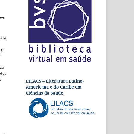
es
para
se
o
 do
udo;
o
LILACS – Literatura Latino-
Americana e do Caribe em
Ciências da Saúde