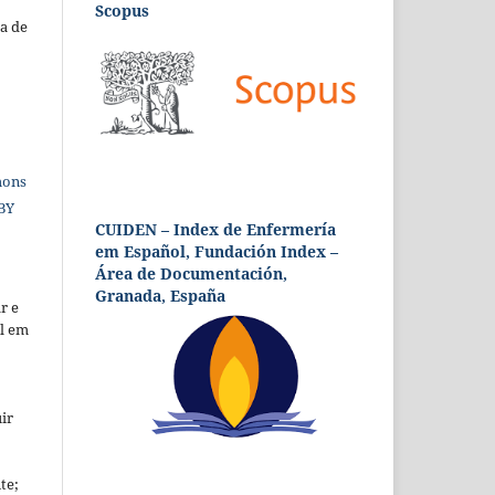
Scopus
a de
mons
 BY
CUIDEN – Index de Enfermería
em Español, Fundación Index –
Área de Documentación,
Granada, España
r e
al em
ir
te;