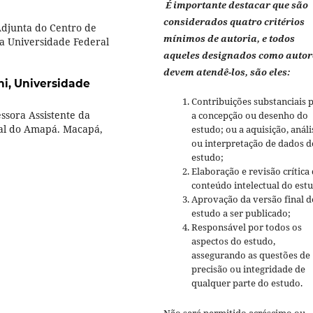
É importante destacar que são
considerados quatro critérios
Adjunta do Centro de
mínimos de autoria, e todos
a Universidade Federal
aqueles designados como autor
devem atendê-los, são eles:
ni,
Universidade
Contribuições substanciais 
ssora Assistente da
a concepção ou desenho do
al do Amapá. Macapá,
estudo; ou a aquisição, análi
ou interpretação de dados d
estudo;
Elaboração e revisão crítica
conteúdo intelectual do est
Aprovação da versão final d
estudo a ser publicado;
Responsável por todos os
aspectos do estudo,
assegurando as questões de
precisão ou integridade de
qualquer parte do estudo.
Não será permitido acréscimo ou