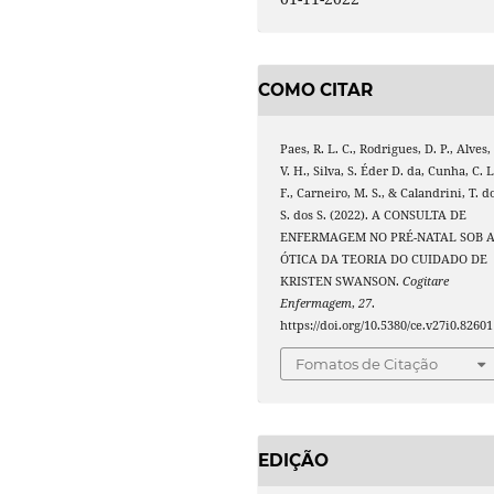
COMO CITAR
Paes, R. L. C., Rodrigues, D. P., Alves,
V. H., Silva, S. Éder D. da, Cunha, C. L
F., Carneiro, M. S., & Calandrini, T. d
S. dos S. (2022). A CONSULTA DE
ENFERMAGEM NO PRÉ-NATAL SOB 
ÓTICA DA TEORIA DO CUIDADO DE
KRISTEN SWANSON.
Cogitare
Enfermagem
,
27
.
https://doi.org/10.5380/ce.v27i0.82601
Fomatos de Citação
EDIÇÃO