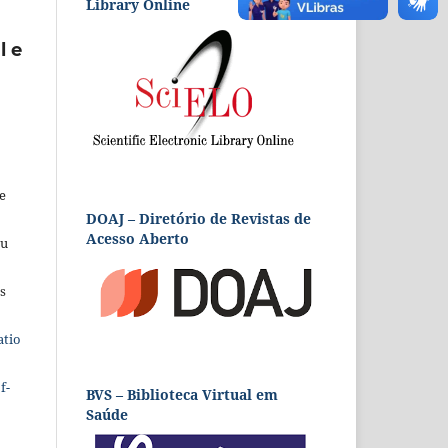
Library Online
l e
e
DOAJ – Diretório de Revistas de
Acesso Aberto
eu
s
atio
f-
BVS – Biblioteca Virtual em
Saúde