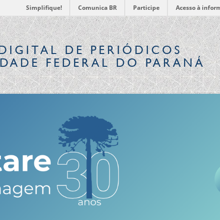
Simplifique!
Comunica BR
Participe
Acesso à infor
DIGITAL
DE PERIÓDICOS
IDADE FEDERAL DO PARANÁ