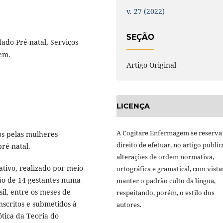
v. 27 (2022)
SEÇÃO
do Pré-natal, Serviços
em.
Artigo Original
LICENÇA
A Cogitare Enfermagem se reserva
os pelas mulheres
direito de efetuar, no artigo public
ré-natal.
alterações de ordem normativa,
ativo, realizado por meio
ortográfica e gramatical, com vista
ão de 14 gestantes numa
manter o padrão culto da língua,
il, entre os meses de
respeitando, porém, o estilo dos
scritos e submetidos à
autores.
ótica da Teoria do