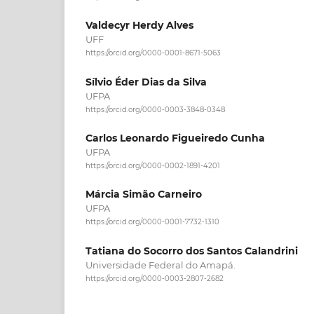
Valdecyr Herdy Alves
UFF
https://orcid.org/0000-0001-8671-5063
Sílvio Éder Dias da Silva
UFPA
https://orcid.org/0000-0003-3848-0348
Carlos Leonardo Figueiredo Cunha
UFPA
https://orcid.org/0000-0002-1891-4201
Márcia Simão Carneiro
UFPA
https://orcid.org/0000-0001-7732-1310
Tatiana do Socorro dos Santos Calandrini
Universidade Federal do Amapá.
https://orcid.org/0000-0003-2807-2682