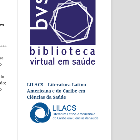
es
para
se
o
 do
udo;
LILACS – Literatura Latino-
o
Americana e do Caribe em
Ciências da Saúde