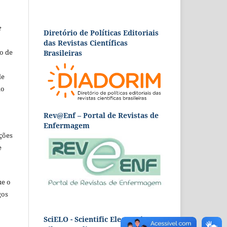
e
Diretório de Políticas Editoriais
das Revistas Científicas
o de
Brasileiras
de
ão
Rev@Enf – Portal de Revistas de
Enfermagem
ções
e
ue o
gos
SciELO - Scientific Electronic