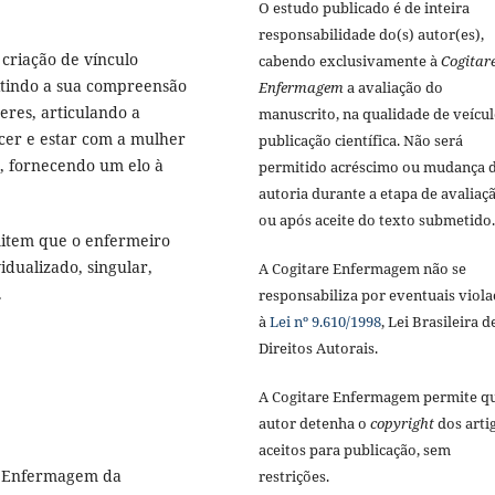
O estudo publicado é de inteira
responsabilidade do(s) autor(es),
 criação de vínculo
cabendo exclusivamente à
Cogitar
itindo a sua compreensão
Enfermagem
a avaliação do
eres, articulando a
manuscrito, na qualidade de veícul
cer e estar com a mulher
publicação científica. Não será
o, fornecendo um elo à
permitido acréscimo ou mudança 
autoria durante a etapa de avaliaç
ou após aceite do texto submetido.
mitem que o enfermeiro
dualizado, singular,
A Cogitare Enfermagem não se
.
responsabiliza por eventuais viola
à
Lei nº 9.610/1998
, Lei Brasileira d
Direitos Autorais.
A Cogitare Enfermagem permite q
autor detenha o
copyright
dos arti
aceitos para publicação, sem
de Enfermagem da
restrições.