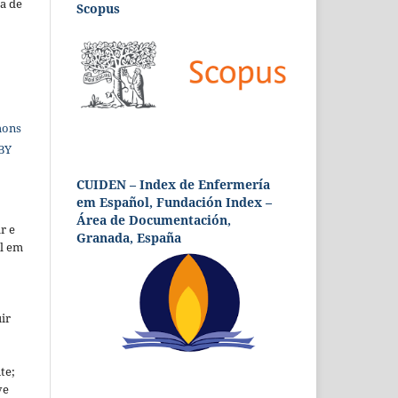
a de
Scopus
mons
 BY
CUIDEN – Index de Enfermería
em Español, Fundación Index –
Área de Documentación,
r e
Granada, España
al em
ir
te;
ve