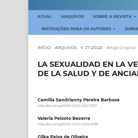
ATUAL
ARQUIVOS
SOBRE A REVISTA
INSTRUÇÕES PARA OS AUTORES
SUBM
INÍCIO
/
ARQUIVOS
/
V. 27 (2022)
/
Artigo Original
LA SEXUALIDAD EN LA VE
DE LA SALUD Y DE ANCI
Camilla Sandrianny Pereira Barbosa
https://orcid.org/0000-0003-2501-9317
Valeria Peixoto Bezerra
https://orcid.org/0000-0002-5226-6789
Gilka Paiva de Oliveira