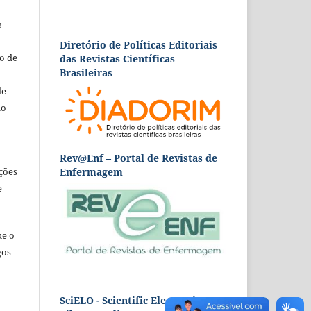
e
Diretório de Políticas Editoriais
o de
das Revistas Científicas
Brasileiras
de
ão
Rev@Enf – Portal de Revistas de
Enfermagem
ções
e
ue o
gos
SciELO - Scientific Electronic