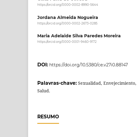
https://orcid.org/0000-0002-8990-5644
Jordana Almeida Nogueira
https://orcid.org/0000-0002-2673-0285
Maria Adelaide Silva Paredes Moreira
https://orcid.org/0000-0001-9460-9172
DOI:
https://doi.org/10.5380/ce.v27i0.88147
Palavras-chave:
Sexualidad, Envejecimiento,
Salud.
RESUMO