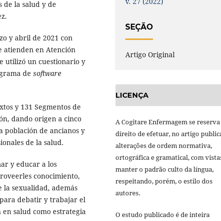
v. 27 (2022)
s de la salud y de
ez.
SEÇÃO
zo y abril de 2021 con
se atienden en Atención
Artigo Original
e utilizó un cuestionario y
rograma de
software
LICENÇA
xtos y 131 Segmentos de
ón, dando origen a cinco
A Cogitare Enfermagem se reserva
la población de ancianos y
direito de efetuar, no artigo public
sionales de la salud.
alterações de ordem normativa,
ortográfica e gramatical, com vista
ar y educar a los
manter o padrão culto da língua,
proveerles conocimiento,
respeitando, porém, o estilo dos
e la sexualidad, además
autores.
 para debatir y trabajar el
n en salud como estrategia
O estudo publicado é de inteira