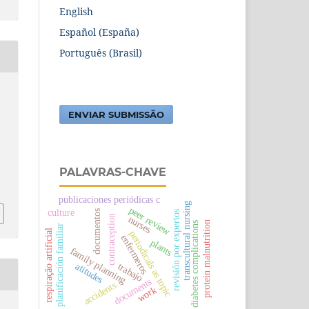
English
Español (España)
Português (Brasil)
ENVIAR SUBMISSÃO
PALAVRAS-CHAVE
publicaciones periódicas c
transcultural nursing
peer review
culture
documentos
revisión por expertos
contraception
nurses
protein malnutrition
diabetes complications
planificación familiar
respiração artificial
periodicals as topic
enfermeros
plants
family planning
atitudes
trabajo
documents
accidents
work