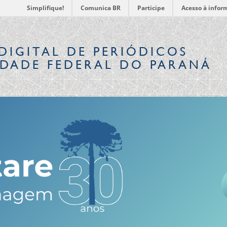
Simplifique!
Comunica BR
Participe
Acesso à infor
DIGITAL
DE PERIÓDICOS
IDADE FEDERAL DO PARANÁ