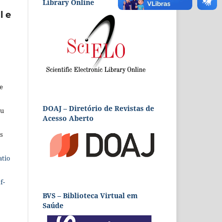
Library Online
l e
e
DOAJ – Diretório de Revistas de
eu
Acesso Aberto
s
atio
f-
BVS – Biblioteca Virtual em
Saúde