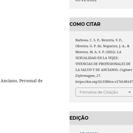
COMO CITAR
Barbosa, C. S. P., Bezerra, V. P.,
Oliveira, G. P. de, Nogueira, J. A., &
Moreira, M. A. S. P. (2022). LA
SEXUALIDAD EN LA VEJEZ:
VIVENCIAS DE PROFESIONALES DE
LA SALUD Y DE ANCIANOS.
Cogitare
Enfermagem
,
27
.
 Anciano, Personal de
https://doi.org/10.5380/ce.v27i0.88147
Fomatos de Citação
EDIÇÃO