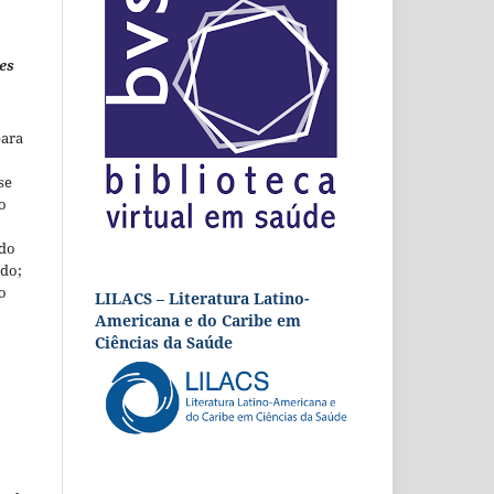
es
para
se
o
 do
udo;
o
LILACS – Literatura Latino-
Americana e do Caribe em
Ciências da Saúde