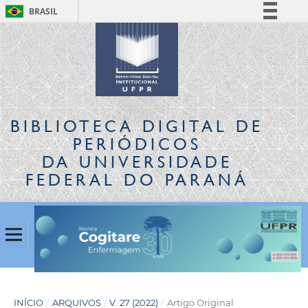
BRASIL
Simplifique!
Comunica BR
Participe
Acesso à informação
Legislação
BIBLIOTECA DIGITAL
DE
Canais
PERIÓDICOS
DA UNIVERSIDADE
FEDERAL DO PARANÁ
INÍCIO
/
ARQUIVOS
/
V. 27 (2022)
/
Artigo Original