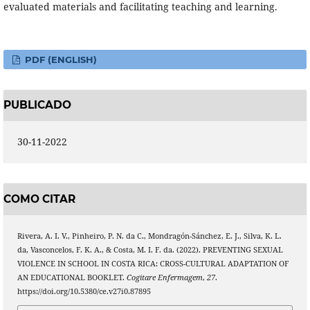
evaluated materials and facilitating teaching and learning.
PDF (ENGLISH)
PUBLICADO
30-11-2022
COMO CITAR
Rivera, A. I. V., Pinheiro, P. N. da C., Mondragón-Sánchez, E. J., Silva, K. L.
da, Vasconcelos, F. K. A., & Costa, M. I. F. da. (2022). PREVENTING SEXUAL
VIOLENCE IN SCHOOL IN COSTA RICA: CROSS-CULTURAL ADAPTATION OF
AN EDUCATIONAL BOOKLET.
Cogitare Enfermagem
,
27
.
https://doi.org/10.5380/ce.v27i0.87895