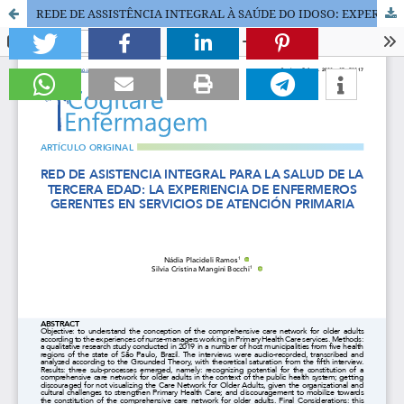
REDE DE ASSISTÊNCIA INTEGRAL À SAÚDE DO IDOSO: EXPERIÊNCIA DE ENFERMEIROS GERENTES NA ATENÇÃO PRIMÁRIA