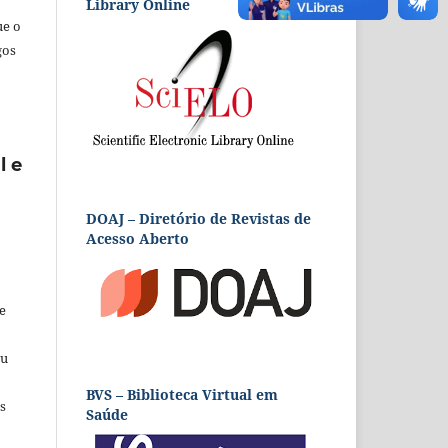
Library Online
ue o
gos
l e
DOAJ – Diretório de Revistas de
Acesso Aberto
e
eu
BVS – Biblioteca Virtual em
s
Saúde