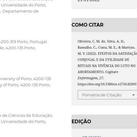
a Universidade do Porto,
ia, Departamento de
COMO CITAR
Oliveira, C. M. de, Silva, A. D.,
200-319 Porto, Portugal.
Ramalho, C., Costa, M. E., & Martins,
e, 4200-135 Porto,
M. V. (2022). EFEITOS DA SATISFAÇÃ
CONJUGAL E DA UTILIDADE DE
RITUAIS NA VIVÊNCIA DO LUTO NO
ABORTAMENTO.
Cogitare
Enfermagem
,
27
.
versity of Porto, 4200-135
https://doi.org/10.5380/ce.v27i0.82691
y of Porto, 4200-135 Porto,
Fomatos de Citação
 e de Ciências da Educação,
EDIÇÃO
a Universidade do Porto,