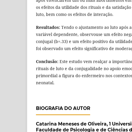
após vivenciarem um ou mais abortamentos em 
os efeitos da utilidade dos rituais e da satisfaçã
luto, bem como os efeitos de interação.
Resultados:
Tendo o ajustamento ao luto após a
variável dependente, observouse um efeito nega
conjugal (b=.33) e um efeito positivo da utilidade
foi observado um efeito significativo de modera
Conclusão:
Este estudo vem realçar a importân
rituais de luto e da conjugalidade no apoio emo
primordial a figura do enfermeiro nos contexto
neonatal.
BIOGRAFIA DO AUTOR
Catarina Meneses de Oliveira,
1 Univers
Faculdade de Psicologia e de Ciências 