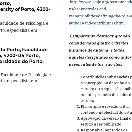
http://www.icmje.org/recommend
orto,
ns/browse/roles-and-
rsity of Porto, 4200-
responsibilities/defining-the-role-o
Faculdade de Psicologia e
authors-and-contributors.html
.
to, especialista em
É importante destacar que são
considerados quatro critérios
 do Porto, Faculdade
mínimos de autoria, e todos
, 4200-135 Porto,
aqueles designados como autor
ersidade do Porto,
devem atendê-los, são eles:
 Faculdade de Psicologia e
Contribuições substanciais 
to, especialista em
a concepção ou desenho do
estudo; ou a aquisição, análi
ou interpretação de dados d
estudo;
Elaboração e revisão crítica
conteúdo intelectual do est
Aprovação da versão final d
estudo a ser publicado;
Responsável por todos os