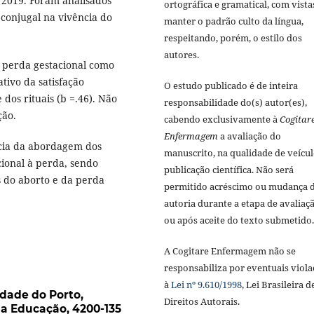
2019. Foram analisados
ortográfica e gramatical, com vista
o conjugal na vivência do
manter o padrão culto da língua,
respeitando, porém, o estilo dos
autores.
 perda gestacional como
tivo da satisfação
O estudo publicado é de inteira
 dos rituais (b =.46). Não
responsabilidade do(s) autor(es),
ção.
cabendo exclusivamente à
Cogitar
Enfermagem
a avaliação do
cia da abordagem dos
manuscrito, na qualidade de veícul
cional à perda, sendo
publicação científica. Não será
s do aborto e da perda
permitido acréscimo ou mudança 
autoria durante a etapa de avaliaç
ou após aceite do texto submetido.
A Cogitare Enfermagem não se
responsabiliza por eventuais viola
à
Lei nº 9.610/1998
, Lei Brasileira d
idade do Porto,
Direitos Autorais.
da Educação, 4200-135