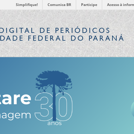
Simplifique!
Comunica BR
Participe
Acesso à infor
DIGITAL
DE PERIÓDICOS
IDADE FEDERAL DO PARANÁ