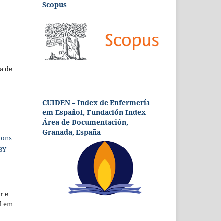
Scopus
a de
CUIDEN – Index de Enfermería
em Español, Fundación Index –
Área de Documentación,
Granada, España
mons
 BY
r e
al em