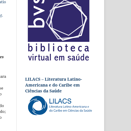
atio
f-
es
para
LILACS – Literatura Latino-
Americana e do Caribe em
se
Ciências da Saúde
o
 do
udo;
o