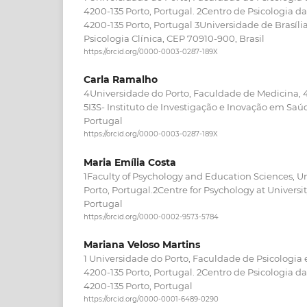
4200-135 Porto, Portugal. 2Centro de Psicologia d
4200-135 Porto, Portugal 3Universidade de Brasíl
Psicologia Clínica, CEP 70910-900, Brasil
https://orcid.org/0000-0003-0287-189X
Carla Ramalho
4Universidade do Porto, Faculdade de Medicina, 4
5I3S- Instituto de Investigação e Inovação em Saúd
Portugal
https://orcid.org/0000-0003-0287-189X
Maria Emília Costa
1Faculty of Psychology and Education Sciences, Uni
Porto, Portugal.2Centre for Psychology at Universit
Portugal
https://orcid.org/0000-0002-9573-5784
Mariana Veloso Martins
1 Universidade do Porto, Faculdade de Psicologia
4200-135 Porto, Portugal. 2Centro de Psicologia d
4200-135 Porto, Portugal
https://orcid.org/0000-0001-6489-0290