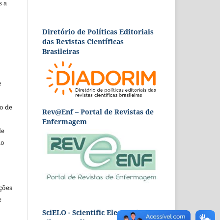
s a
Diretório de Políticas Editoriais
das Revistas Científicas
Brasileiras
e
o de
Rev@Enf – Portal de Revistas de
Enfermagem
de
ão
ções
e
SciELO - Scientific Electronic