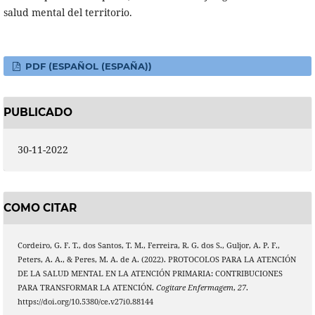
salud mental del territorio.
PDF (ESPAÑOL (ESPAÑA))
PUBLICADO
30-11-2022
COMO CITAR
Cordeiro, G. F. T., dos Santos, T. M., Ferreira, R. G. dos S., Guljor, A. P. F.,
Peters, A. A., & Peres, M. A. de A. (2022). PROTOCOLOS PARA LA ATENCIÓN
DE LA SALUD MENTAL EN LA ATENCIÓN PRIMARIA: CONTRIBUCIONES
PARA TRANSFORMAR LA ATENCIÓN.
Cogitare Enfermagem
,
27
.
https://doi.org/10.5380/ce.v27i0.88144