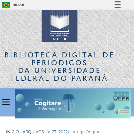
BRASIL
Simplifique!
Comunica BR
Participe
Acesso à informação
Legislação
BIBLIOTECA DIGITAL
DE
Canais
PERIÓDICOS
DA UNIVERSIDADE
FEDERAL DO PARANÁ
INÍCIO
/
ARQUIVOS
/
V. 27 (2022)
/
Artigo Original