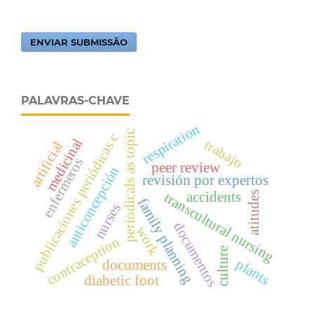
ENVIAR SUBMISSÃO
PALAVRAS-CHAVE
respiration
periodicals as topic
publicaciones periódicas c
medicinal
trabajo
artificial
enfermeros
peer review
anticoncepción
revisión por expertos
accidents
atitudes
transcultural nursing
family planning
nurses
documentos
work
contraception
culture
plants
documents
diabetic foot