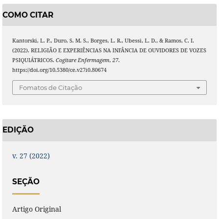
COMO CITAR
Kantorski, L. P., Duro, S. M. S., Borges, L. R., Ubessi‬, L. D., & Ramos, C. I.
(2022). RELIGIÃO E EXPERIÊNCIAS NA INFÂNCIA DE OUVIDORES DE VOZES
PSIQUIÁTRICOS.
Cogitare Enfermagem
,
27
.
https://doi.org/10.5380/ce.v27i0.80674
Fomatos de Citação
EDIÇÃO
v. 27 (2022)
SEÇÃO
Artigo Original