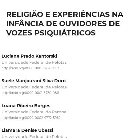
RELIGIÃO E EXPERIÊNCIAS NA
INFÂNCIA DE OUVIDORES DE
VOZES PSIQUIÁTRICOS
Luciane Prado Kantorski
Universidade Federal de Pelotas
http://orcid.org/0000-0001-9726-3162
Suele Manjourani Silva Duro
Universidade Federal de Pelotas
http://orcid.org/0000-0001-5730-0811
Luana Ribeiro Borges
Universidade Federal do Pampa
http://orcid.org/0000-0002-9772-5969
Liamara Denise Ubessi‬
Universidade Federal de Pelotas