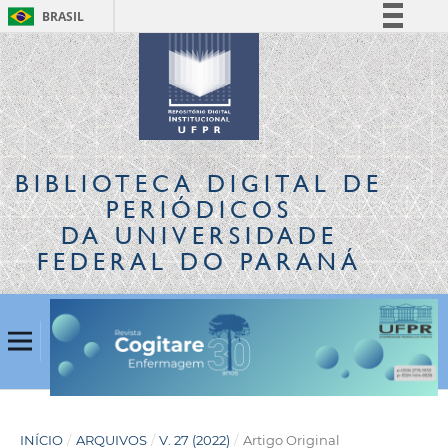
BRASIL
Simplifique!
Comunica BR
Participe
Acesso à informação
Legislação
BIBLIOTECA DIGITAL
DE
Canais
PERIÓDICOS
DA UNIVERSIDADE
FEDERAL DO PARANÁ
INÍCIO
/
ARQUIVOS
/
V. 27 (2022)
/
Artigo Original