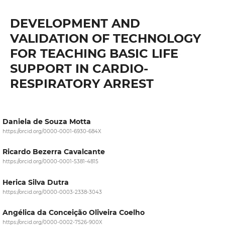
DEVELOPMENT AND
VALIDATION OF TECHNOLOGY
FOR TEACHING BASIC LIFE
SUPPORT IN CARDIO-
RESPIRATORY ARREST
Daniela de Souza Motta
https://orcid.org/0000-0001-6930-684X
Ricardo Bezerra Cavalcante
https://orcid.org/0000-0001-5381-4815
Herica Silva Dutra
https://orcid.org/0000-0003-2338-3043
Angélica da Conceição Oliveira Coelho
https://orcid.org/0000-0002-7526-900X