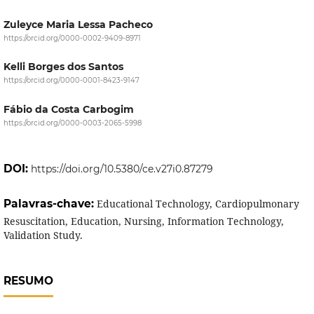
Zuleyce Maria Lessa Pacheco
https://orcid.org/0000-0002-9409-8971
Kelli Borges dos Santos
https://orcid.org/0000-0001-8423-9147
Fábio da Costa Carbogim
https://orcid.org/0000-0003-2065-5998
DOI:
https://doi.org/10.5380/ce.v27i0.87279
Palavras-chave:
Educational Technology, Cardiopulmonary
Resuscitation, Education, Nursing, Information Technology,
Validation Study.
RESUMO