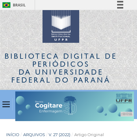
BRASIL
Simplifique!
Comunica BR
Participe
Acesso à informação
Legislação
BIBLIOTECA DIGITAL
DE
Canais
PERIÓDICOS
DA UNIVERSIDADE
FEDERAL DO PARANÁ
INÍCIO
/
ARQUIVOS
/
V. 27 (2022)
/
Artigo Original