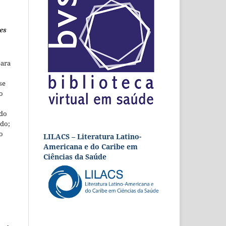
es
para
se
o
 do
udo;
o
LILACS – Literatura Latino-
Americana e do Caribe em
Ciências da Saúde