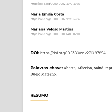
https://orcid.org/0000-0002-3977-3946
Maria Emília Costa
https://orcid.org/0000-0002-9573-5784
Mariana Veloso Martins
https://orcid.org/0000-0001-6489-0290
DOI:
https://doi.org/10.5380/ce.v27i0.87854
Palavras-chave:
Aborto, Aflicción, Salud Re
Duelo Materno.
RESUMO