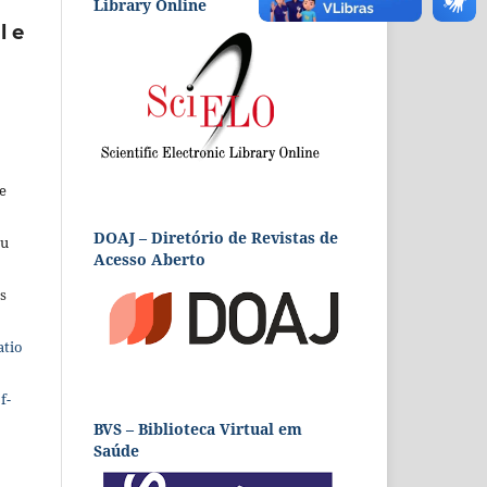
Library Online
l e
e
DOAJ – Diretório de Revistas de
eu
Acesso Aberto
s
atio
f-
BVS – Biblioteca Virtual em
Saúde