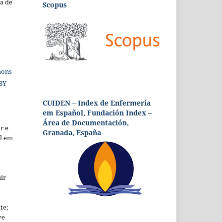
a de
Scopus
mons
 BY
CUIDEN – Index de Enfermería
em Español, Fundación Index –
Área de Documentación,
r e
Granada, España
al em
ir
te;
ve