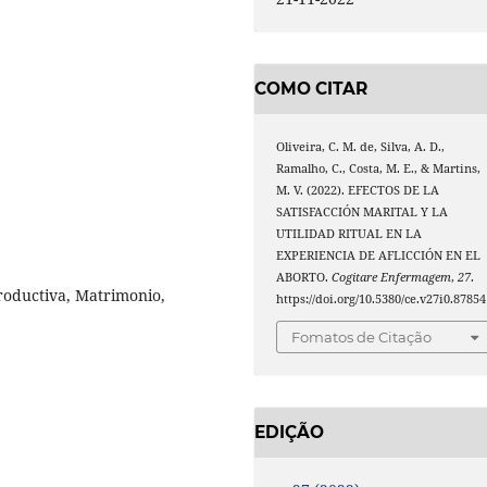
COMO CITAR
Oliveira, C. M. de, Silva, A. D.,
Ramalho, C., Costa, M. E., & Martins,
M. V. (2022). EFECTOS DE LA
SATISFACCIÓN MARITAL Y LA
UTILIDAD RITUAL EN LA
EXPERIENCIA DE AFLICCIÓN EN EL
ABORTO.
Cogitare Enfermagem
,
27
.
productiva, Matrimonio,
https://doi.org/10.5380/ce.v27i0.87854
Fomatos de Citação
EDIÇÃO