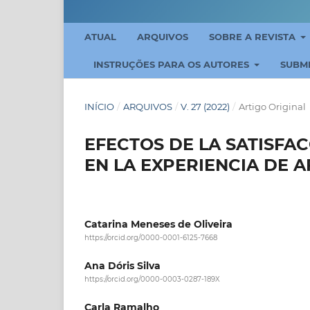
ATUAL
ARQUIVOS
SOBRE A REVISTA
INSTRUÇÕES PARA OS AUTORES
SUBM
INÍCIO
/
ARQUIVOS
/
V. 27 (2022)
/
Artigo Original
EFECTOS DE LA SATISFAC
EN LA EXPERIENCIA DE A
Catarina Meneses de Oliveira
https://orcid.org/0000-0001-6125-7668
Ana Dóris Silva
https://orcid.org/0000-0003-0287-189X
Carla Ramalho