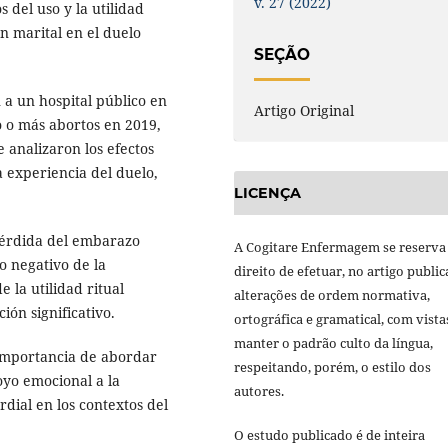
v. 27 (2022)
 del uso y la utilidad
ón marital en el duelo
SEÇÃO
a un hospital público en
Artigo Original
 o más abortos en 2019,
 analizaron los efectos
la experiencia del duelo,
LICENÇA
 pérdida del embarazo
A Cogitare Enfermagem se reserva
o negativo de la
direito de efetuar, no artigo public
e la utilidad ritual
alterações de ordem normativa,
ón significativo.
ortográfica e gramatical, com vista
manter o padrão culto da língua,
 importancia de abordar
respeitando, porém, o estilo dos
poyo emocional a la
autores.
dial en los contextos del
O estudo publicado é de inteira