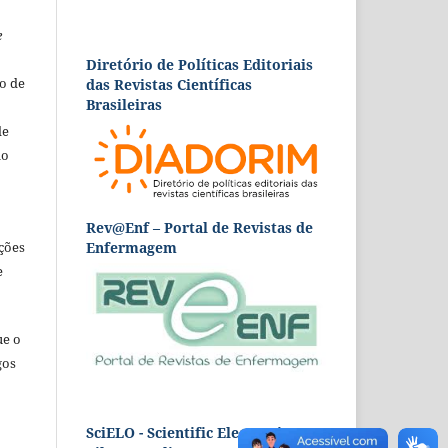
e
Diretório de Políticas Editoriais
o de
das Revistas Científicas
Brasileiras
de
ão
Rev@Enf – Portal de Revistas de
Enfermagem
ções
e
ue o
gos
SciELO - Scientific Electronic