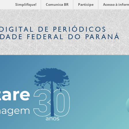
Simplifique!
Comunica BR
Participe
Acesso à infor
DIGITAL
DE PERIÓDICOS
IDADE FEDERAL DO PARANÁ