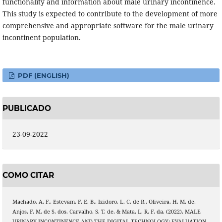
functionality and information about male urinary incontinence.
This study is expected to contribute to the development of more
comprehensive and appropriate software for the male urinary
incontinent population.
PDF (ENGLISH)
PUBLICADO
23-09-2022
COMO CITAR
Machado, A. F., Estevam, F. E. B., Izidoro, L. C. de R., Oliveira, H. M. de,
Anjos, F. M. de S. dos, Carvalho, S. T. de, & Mata, L. R. F. da. (2022). MALE
URINARY INCONTINENCE AND THE DIGITAL TECHNOLOGY: EVALUATION