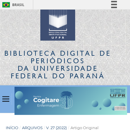
BRASIL
Simplifique!
Comunica BR
Participe
Acesso à informação
Legislação
BIBLIOTECA DIGITAL
DE
Canais
PERIÓDICOS
DA UNIVERSIDADE
FEDERAL DO PARANÁ
INÍCIO
/
ARQUIVOS
/
V. 27 (2022)
/
Artigo Original