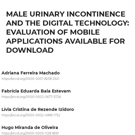
MALE URINARY INCONTINENCE
AND THE DIGITAL TECHNOLOGY:
EVALUATION OF MOBILE
APPLICATIONS AVAILABLE FOR
DOWNLOAD
Adriana Ferreira Machado
https://orcid.org/0000-0001-8238-2521
Fabrícia Eduarda Baia Estevam
https://orcid.org/0000-0002-0677-5726
Lívia Cristina de Rezende Izidoro
https://orcid.org/0000-0002-4999-1752
Hugo Miranda de Oliveira
https://orcid.org/0000-0003-1128-8591