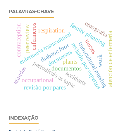
PALAVRAS-CHAVE
etnografia
family planning
enfermeros
contraception
peer review
respiration
atención de enfermería
enfermería transcultural
nurses
transcultural nursing
revisión por expertos
diabetic foot
documents
work
plants
periodicals as topic
atitudes
documentos
accidents
occupational
revisão por pares
INDEXAÇÃO