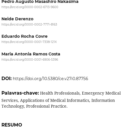
Pedro Augusto Masashiro Nakasima
https://orcid.org/0000-0002-6713-9600
Neide Derenzo
https://orcid.org/0000-0002-7771-8163
Eduardo Rocha Covre
https://orcid.org/0000-0001-7338-121X
Maria Antonia Ramos Costa
https://orcid.org/0000-0001-6906-5396
DOI:
https://doi.org/10.5380/ce.v27i0.87756
Palavras-chave:
Health Professionals, Emergency Medical
Services, Applications of Medical Informatics, Information
Technology, Professional Practice.
RESUMO