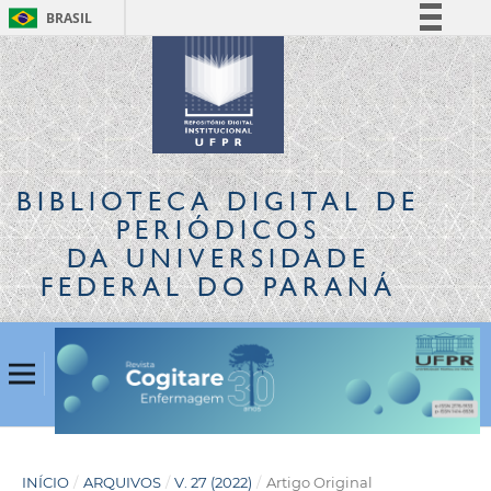
BRASIL
Simplifique!
Comunica BR
Participe
Acesso à informação
Legislação
BIBLIOTECA DIGITAL
DE
Canais
PERIÓDICOS
DA UNIVERSIDADE
FEDERAL DO PARANÁ
INÍCIO
/
ARQUIVOS
/
V. 27 (2022)
/
Artigo Original