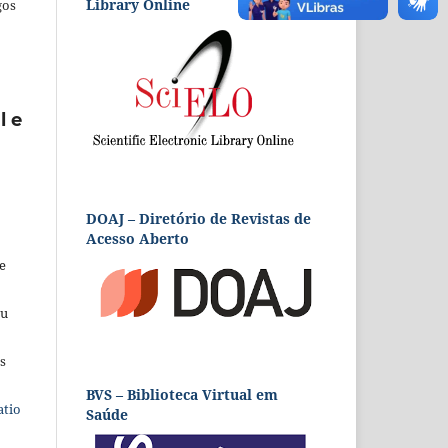
Library Online
gos
l e
DOAJ – Diretório de Revistas de
Acesso Aberto
e
eu
s
BVS – Biblioteca Virtual em
atio
Saúde