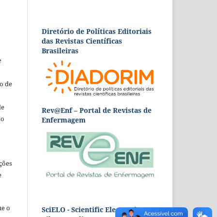
Diretório de Políticas Editoriais
das Revistas Científicas
Brasileiras
e
o de
de
Rev@Enf – Portal de Revistas de
ão
Enfermagem
ções
e
ue o
SciELO - Scientific Electronic