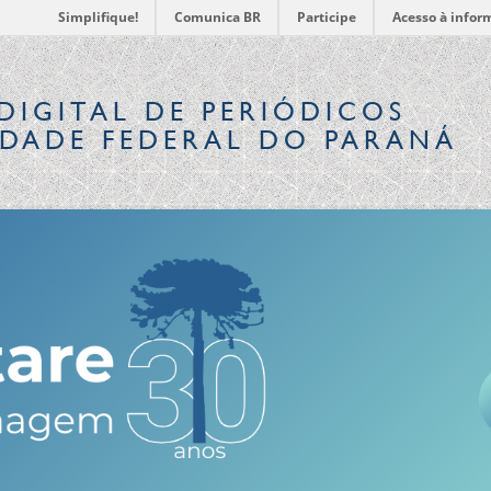
Simplifique!
Comunica BR
Participe
Acesso à infor
DIGITAL
DE PERIÓDICOS
IDADE FEDERAL DO PARANÁ