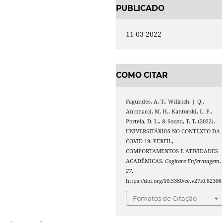
PUBLICADO
11-03-2022
COMO CITAR
Fagundes, A. T., Willrich, J. Q.,
Antonacci, M. H., Kantorski, L. P.,
Portela, D. L., & Souza, T. T. (2022).
UNIVERSITÁRIOS NO CONTEXTO DA
COVID-19: PERFIL,
COMPORTAMENTOS E ATIVIDADES
ACADÊMICAS.
Cogitare Enfermagem
,
27
.
https://doi.org/10.5380/ce.v27i0.82306
Fomatos de Citação