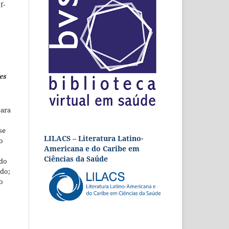
f-
es
para
se
LILACS – Literatura Latino-
o
Americana e do Caribe em
Ciências da Saúde
 do
udo;
o