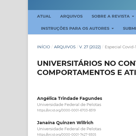
ATUAL
ARQUIVOS
SOBRE A REVISTA
INSTRUÇÕES PARA OS AUTORES
SUBM
INÍCIO
/
ARQUIVOS
/
V. 27 (2022)
/
Especial Covid-
UNIVERSITÁRIOS NO CONT
COMPORTAMENTOS E AT
Angélica Trindade Fagundes
Universidade Federal de Pelotas
https://orcid.org/0000-0001-6703-8319
Janaína Quinzen Willrich
Universidade Federal de Pelotas
https://orcid.org/0000-0001-7427-9305