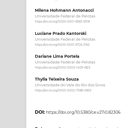
Milena Hohmann Antonacci
Universidade Federal de Pelotas
https://orcid.org/0000-0001-8365-9318
Luciane Prado Kantorski
Universidade Federal de Pelotas
https://orcid.org/0000-0001-9726-3162
Dariane Lima Portela
Universidade Federal de Pelotas
https://orcid.org/0000-0003-1409-1823
Thylia Teixeira Souza
Universidade do Vale do Rio dos Sinos
https://orcid.org/0000-0002-7086-0853
DOI:
https://doi.org/10.5380/ce.v27i0.82306