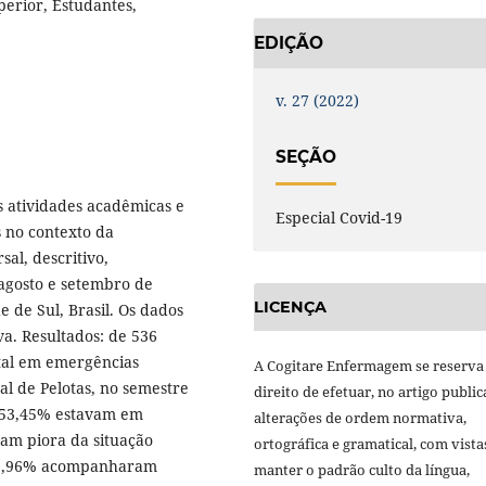
erior, Estudantes,
EDIÇÃO
v. 27 (2022)
SEÇÃO
as atividades acadêmicas e
Especial Covid-19
 no contexto da
al, descritivo,
 agosto e setembro de
LICENÇA
 de Sul, Brasil. Os dados
iva. Resultados: de 536
ntal em emergências
A Cogitare Enfermagem se reserva
al de Pelotas, no semestre
direito de efetuar, no artigo public
, 53,45% estavam em
alterações de ordem normativa,
ram piora da situação
ortográfica e gramatical, com vista
 85,96% acompanharam
manter o padrão culto da língua,