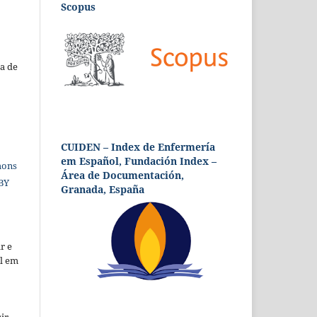
Scopus
a de
CUIDEN – Index de Enfermería
em Español, Fundación Index –
mons
Área de Documentación,
 BY
Granada, España
r e
al em
ir