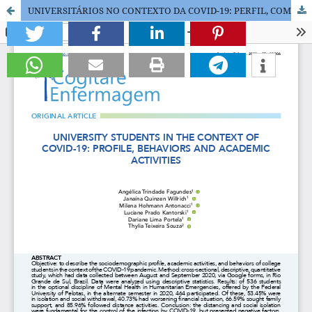
UNIVERSITÁRIOS NO CONTEXTO DA COVID-19: PERFIL, COMPORTAMENTOS E ATIVIDADES ACADÊMICAS