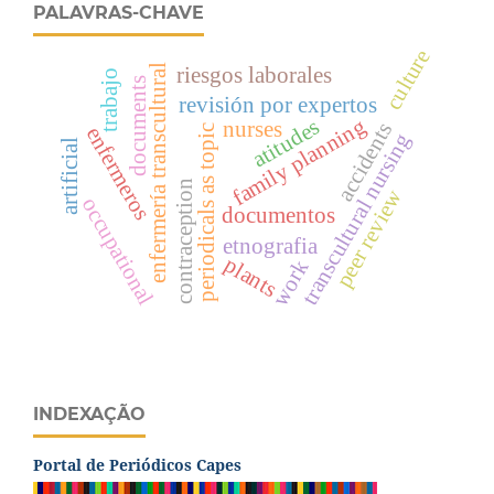
PALAVRAS-CHAVE
culture
enfermería transcultural
riesgos laborales
trabajo
documents
revisión por expertos
family planning
atitudes
nurses
accidents
enfermeros
periodicals as topic
transcultural nursing
artificial
contraception
peer review
occupational
documentos
etnografia
plants
work
INDEXAÇÃO
Portal de Periódicos Capes