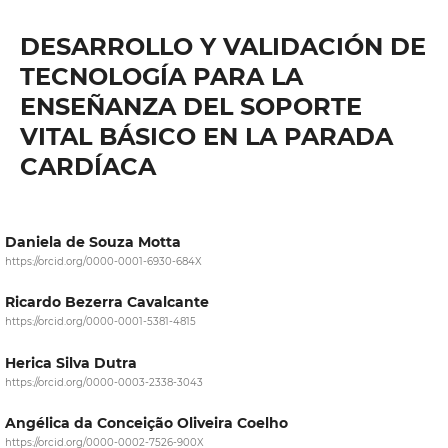
DESARROLLO Y VALIDACIÓN DE
TECNOLOGÍA PARA LA
ENSEÑANZA DEL SOPORTE
VITAL BÁSICO EN LA PARADA
CARDÍACA
Daniela de Souza Motta
https://orcid.org/0000-0001-6930-684X
Ricardo Bezerra Cavalcante
https://orcid.org/0000-0001-5381-4815
Herica Silva Dutra
https://orcid.org/0000-0003-2338-3043
Angélica da Conceição Oliveira Coelho
https://orcid.org/0000-0002-7526-900X