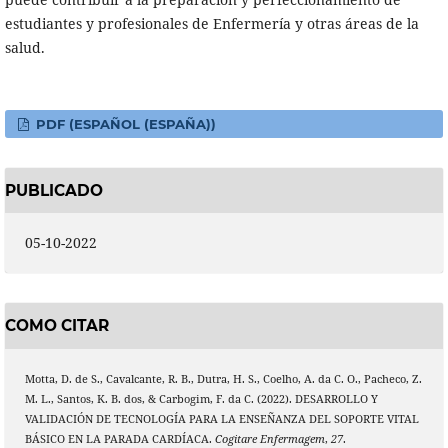
estudiantes y profesionales de Enfermería y otras áreas de la
salud.
PDF (ESPAÑOL (ESPAÑA))
PUBLICADO
05-10-2022
COMO CITAR
Motta, D. de S., Cavalcante, R. B., Dutra, H. S., Coelho, A. da C. O., Pacheco, Z.
M. L., Santos, K. B. dos, & Carbogim, F. da C. (2022). DESARROLLO Y
VALIDACIÓN DE TECNOLOGÍA PARA LA ENSEÑANZA DEL SOPORTE VITAL
BÁSICO EN LA PARADA CARDÍACA.
Cogitare Enfermagem
,
27
.