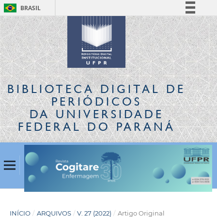
BRASIL
Simplifique!
Comunica BR
Participe
Acesso à informação
Legislação
BIBLIOTECA DIGITAL
DE
Canais
PERIÓDICOS
DA UNIVERSIDADE
FEDERAL DO PARANÁ
INÍCIO
/
ARQUIVOS
/
V. 27 (2022)
/
Artigo Original