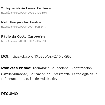
Zuleyce Maria Lessa Pacheco
https://orcid.org/0000-0002-9409-8971
Kelli Borges dos Santos
https://orcid.org/0000-0001-8423-9147
Fábio da Costa Carbogim
https://orcid.org/0000-0003-2065-5998
DOI:
https://doi.org/10.5380/ce.v27i0.87280
Palavras-chave:
Tecnología Educacional, Reanimación
Cardiopulmonar, Educación en Enfermería, Tecnología de la
Información, Estudio de Validación.
RESUMO