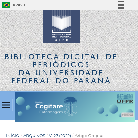
BRASIL
Simplifique!
Comunica BR
Participe
Acesso à informação
Legislação
BIBLIOTECA DIGITAL
DE
Canais
PERIÓDICOS
DA UNIVERSIDADE
FEDERAL DO PARANÁ
INÍCIO
/
ARQUIVOS
/
V. 27 (2022)
/
Artigo Original