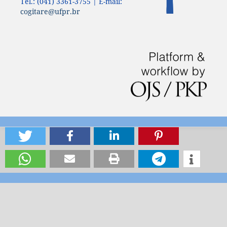
Tel.: (041) 3361-3755 | E-mail:
cogitare@ufpr.br