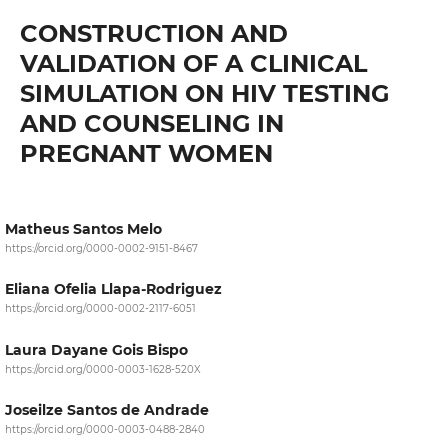
CONSTRUCTION AND
VALIDATION OF A CLINICAL
SIMULATION ON HIV TESTING
AND COUNSELING IN
PREGNANT WOMEN
Matheus Santos Melo
https://orcid.org/0000-0002-9151-8467
Eliana Ofelia Llapa-Rodriguez
https://orcid.org/0000-0002-2117-6051
Laura Dayane Gois Bispo
https://orcid.org/0000-0003-1628-520X
Joseilze Santos de Andrade
https://orcid.org/0000-0003-0488-2840