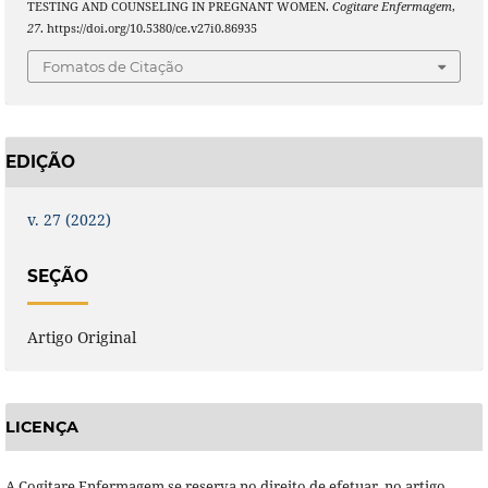
TESTING AND COUNSELING IN PREGNANT WOMEN.
Cogitare Enfermagem
,
27
. https://doi.org/10.5380/ce.v27i0.86935
Fomatos de Citação
EDIÇÃO
v. 27 (2022)
SEÇÃO
Artigo Original
LICENÇA
A Cogitare Enfermagem se reserva no direito de efetuar, no artigo