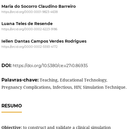
Maria do Socorro Claudino Barreiro
https://orcid.org/0000-0001-9823-4638
Luana Teles de Resende
https://orcid.org/0000-0002-6223-9186
Iellen Dantas Campos Verdes Rodrigues
https://orcid.org/0000-0002-5593-4172
DOI:
https://doi.org/10.5380/ce.v27i0.86935
Palavras-chave:
Teaching, Educational Technology,
Pregnancy Complications, Infectious, HIV, Simulation Technique.
RESUMO
Objective:
to construct and validate a clinical simulation