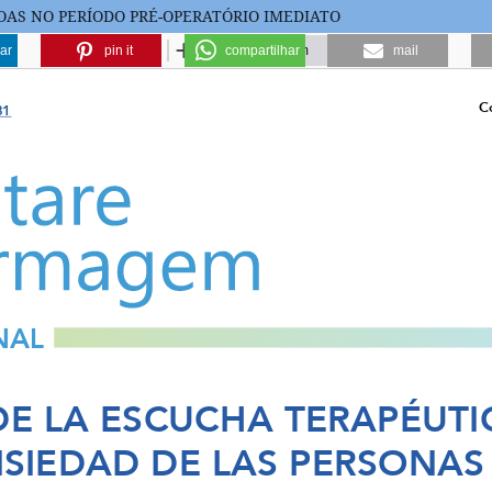
OAS NO PERÍODO PRÉ-OPERATÓRIO IMEDIATO
ar
pin it
compartilhar
mail