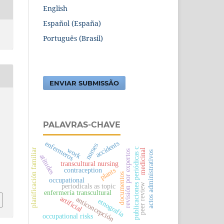
English
Español (España)
Português (Brasil)
ENVIAR SUBMISSÃO
.
PALAVRAS-CHAVE
enfermeros
accidents
nurses
work
publicaciones periódicas c
planificación familiar
medicinal
revisión por expertos
actos administrativos
atitudes
transcultural nursing
contraception
plants
documentos
occupational
peer review
periodicals as topic
enfermería transcultural
artificial
anticoncepción
etnografia
occupational risks