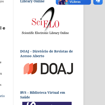
Library Online
gos
l e
DOAJ – Diretório de Revistas de
Acesso Aberto
e
eu
s
BVS – Biblioteca Virtual em
atio
Saúde