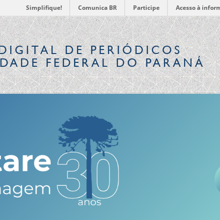
Simplifique!
Comunica BR
Participe
Acesso à infor
DIGITAL
DE PERIÓDICOS
IDADE FEDERAL DO PARANÁ