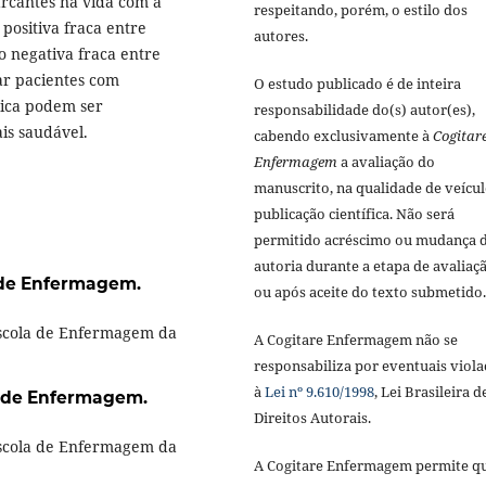
arcantes na vida com a
respeitando, porém, o estilo dos
positiva fraca entre
autores.
o negativa fraca entre
car pacientes com
O estudo publicado é de inteira
tica podem ser
responsabilidade do(s) autor(es),
is saudável.
cabendo exclusivamente à
Cogitar
Enfermagem
a avaliação do
manuscrito, na qualidade de veícul
publicação científica. Não será
permitido acréscimo ou mudança 
autoria durante a etapa de avaliaç
 de Enfermagem.
ou após aceite do texto submetido.
Escola de Enfermagem da
A Cogitare Enfermagem não se
responsabiliza por eventuais viola
à
Lei nº 9.610/1998
, Lei Brasileira d
 de Enfermagem.
Direitos Autorais.
Escola de Enfermagem da
A Cogitare Enfermagem permite q