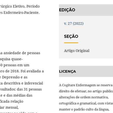
úrgico Eletivo, Período
EDIÇÃO
s Enfermeiro-Paciente.
v. 27 (2022)
SEÇÃO
Artigo Original
 na ansiedade de pessoas
squisa quase-
150 pessoas em um
bro de 2018. Foi avaliada a
LICENÇA
e Depressão e as
ca descritiva e inferencial
A Cogitare Enfermagem se reserva
sultados: das 31 pessoas
direito de efetuar, no artigo public
e e das médias das
alterações de ordem normativa,
ficada relação
ortográfica e gramatical, com vista
liar mensal,
manter o padrão culto da língua,