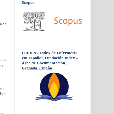
Scopus
a de
CUIDEN – Index de Enfermería
em Español, Fundación Index –
mons
Área de Documentación,
 BY
Granada, España
r e
al em
ir