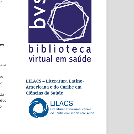
f-
es
para
se
LILACS – Literatura Latino-
o
Americana e do Caribe em
Ciências da Saúde
 do
udo;
o