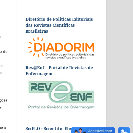
Diretório de Políticas Editoriais
das Revistas Científicas
Brasileiras
e
o de
de
Rev@Enf – Portal de Revistas de
ão
Enfermagem
ções
e
ue o
SciELO - Scientific Electronic