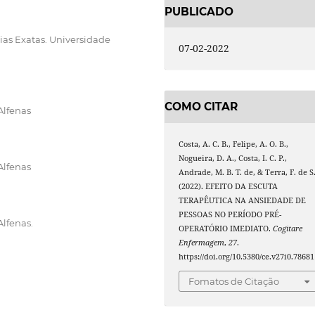
PUBLICADO
ias Exatas. Universidade
07-02-2022
COMO CITAR
Alfenas
Costa, A. C. B., Felipe, A. O. B.,
Nogueira, D. A., Costa, I. C. P.,
Alfenas
Andrade, M. B. T. de, & Terra, F. de S
(2022). EFEITO DA ESCUTA
TERAPÊUTICA NA ANSIEDADE DE
PESSOAS NO PERÍODO PRÉ-
lfenas.
OPERATÓRIO IMEDIATO.
Cogitare
Enfermagem
,
27
.
https://doi.org/10.5380/ce.v27i0.78681
Fomatos de Citação