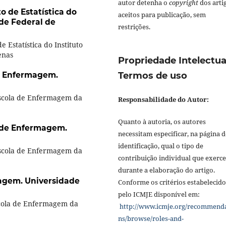
autor detenha o
copyright
dos arti
 de Estatística do
aceitos para publicação, sem
ade Federal de
restrições.
 Estatística do Instituto
enas
Propriedade Intelectua
e Enfermagem.
Termos de uso
Escola de Enfermagem da
Responsabilidade do Autor:
Quanto à autoria, os autores
 de Enfermagem.
necessitam especificar, na página d
identificação, qual o tipo de
Escola de Enfermagem da
contribuição individual que exerc
durante a elaboração do artigo.
agem. Universidade
Conforme os critérios estabelecido
pelo ICMJE disponível em:
scola de Enfermagem da
http://www.icmje.org/recommend
ns/browse/roles-and-