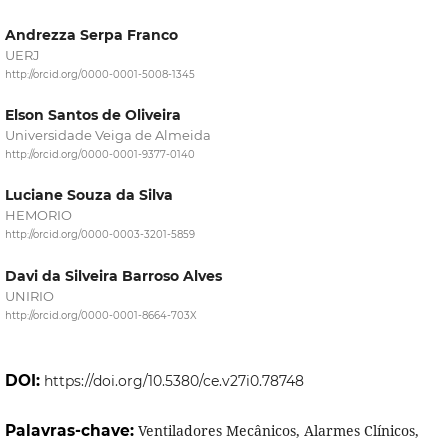
Andrezza Serpa Franco
UERJ
http://orcid.org/0000-0001-5008-1345
Elson Santos de Oliveira
Universidade Veiga de Almeida
http://orcid.org/0000-0001-9377-0140
Luciane Souza da Silva
HEMORIO
http://orcid.org/0000-0003-3201-5859
Davi da Silveira Barroso Alves
UNIRIO
http://orcid.org/0000-0001-8664-703X
DOI:
https://doi.org/10.5380/ce.v27i0.78748
Palavras-chave:
Ventiladores Mecânicos, Alarmes Clínicos,