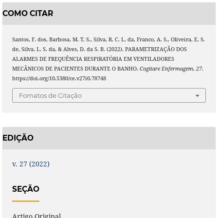
COMO CITAR
Santos, F. dos, Barbosa, M. T. S., Silva, R. C. L. da, Franco, A. S., Oliveira, E. S.
de, Silva, L. S. da, & Alves, D. da S. B. (2022). PARAMETRIZAÇÃO DOS
ALARMES DE FREQUÊNCIA RESPIRATÓRIA EM VENTILADORES
MECÂNICOS DE PACIENTES DURANTE O BANHO.
Cogitare Enfermagem
,
27
.
https://doi.org/10.5380/ce.v27i0.78748
Fomatos de Citação
EDIÇÃO
v. 27 (2022)
SEÇÃO
Artigo Original