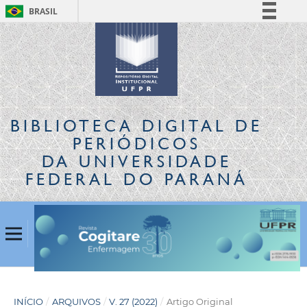
BRASIL
Simplifique!
Comunica BR
Participe
Acesso à informação
Legislação
BIBLIOTECA DIGITAL
DE
Canais
PERIÓDICOS
DA UNIVERSIDADE
FEDERAL DO PARANÁ
INÍCIO
/
ARQUIVOS
/
V. 27 (2022)
/
Artigo Original