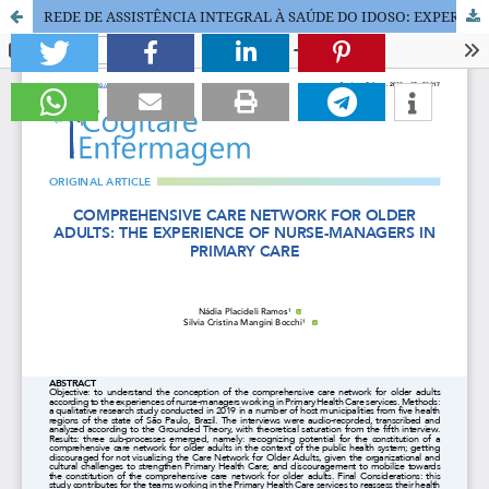
REDE DE ASSISTÊNCIA INTEGRAL À SAÚDE DO IDOSO: EXPERIÊNCIA DE ENFERMEIROS GERENTES NA ATENÇÃO PRIMÁRIA