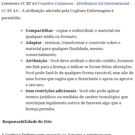
Commons CC BY 4.0
Creative Commons - Attribution 4.0 International -
CC BY 4.0
– A atribuição adotada pela Cogitare Enfermagem é
permitida:
Compartilhar
- copiar e redistribuir o material em
qualquer mídia ou formato;
Adaptar
- remixar, transformar e construir sobre o
material para qualquer finalidade, mesmo
comercialmente;
Atribuição
- Você deve atribuir o devido crédito, fornecer
um link para a licença, e indicar se foram feitas alterações.
Você pode fazê-lo de qualquer forma razoável, mas não de
uma forma que sugira que o licenciante o apoia ou aprova
o seu uso;
Sem restrições adicionais
- Você não pode aplicar
termos jurídicos ou medidas de caráter tecnológico que
restrinjam legalmente outros de fazerem algo que a
licença permita.
Responsabilidade do Site:
A
Cogitare Enfermagem
encoraja os Autores a arquivar seus