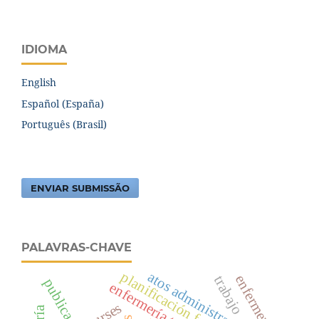
IDIOMA
English
Español (España)
Português (Brasil)
ENVIAR SUBMISSÃO
PALAVRAS-CHAVE
planificación familiar
atos administrativos
enfermeros
trabajo
nurses