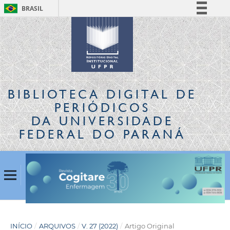
BRASIL
Simplifique!
Comunica BR
Participe
Acesso à informação
Legislação
BIBLIOTECA DIGITAL
DE
Canais
PERIÓDICOS
DA UNIVERSIDADE
FEDERAL DO PARANÁ
INÍCIO
/
ARQUIVOS
/
V. 27 (2022)
/
Artigo Original