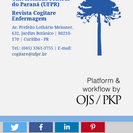
do Paraná (UFPR)
Revista Cogitare
Enfermagem
Av. Prefeito Lothário Meissner,
632, Jardim Botânico | 80210-
170 | Curitiba - PR
Tel.: (041) 3361-3755 | E-mail:
cogitare@ufpr.br