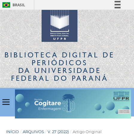
BRASIL
Simplifique!
Comunica BR
Participe
Acesso à informação
Legislação
BIBLIOTECA DIGITAL
DE
Canais
PERIÓDICOS
DA UNIVERSIDADE
FEDERAL DO PARANÁ
INÍCIO
/
ARQUIVOS
/
V. 27 (2022)
/
Artigo Original