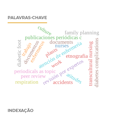
PALAVRAS-CHAVE
culture
family planning
publicaciones periódicas c
diabetes complications
documents
documentos
enfermeros
diabetic foot
atención de enfermería
transcultural nursing
trabajo
nurses
plants
etnografia
revisión por expertos
work
periodicals as topic
atitudes
peer review
respiration
accidents
INDEXAÇÃO