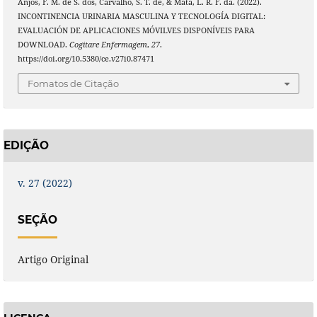
Anjos, F. M. de S. dos, Carvalho, S. T. de, & Mata, L. R. F. da. (2022).
INCONTINENCIA URINARIA MASCULINA Y TECNOLOGÍA DIGITAL:
EVALUACIÓN DE APLICACIONES MÓVILVES DISPONÍVEIS PARA
DOWNLOAD.
Cogitare Enfermagem
,
27
.
https://doi.org/10.5380/ce.v27i0.87471
Fomatos de Citação
EDIÇÃO
v. 27 (2022)
SEÇÃO
Artigo Original