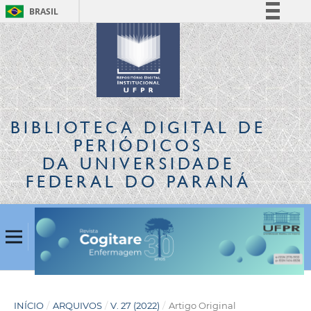
BRASIL
Simplifique!
Comunica BR
Participe
Acesso à informação
Legislação
BIBLIOTECA DIGITAL
DE
Canais
PERIÓDICOS
DA UNIVERSIDADE
FEDERAL DO PARANÁ
INÍCIO
/
ARQUIVOS
/
V. 27 (2022)
/
Artigo Original