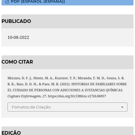
PDF (ESPAÑOL (ESPAÑA))
PUBLICADO
10-08-2022
COMO CITAR
Miziara, D. F. J., Nimtz, M. A., Kuznier, T. P., Miranda, F. M. D., Souza, S. R.
R. K., Bais, D. D. H., & Paes, M. R. (2022). HISTORIAS DE FAMILIARES SOBRE
EL CUIDADO DE PERSONAS CON ADICCIONES A SUSTANCIAS QUÍMICAS.
Cogitare Enfermagem
,
27
. https://doi.org/10.5380/ce.v27i0.86957
Fomatos de Citação
EDIÇÃO