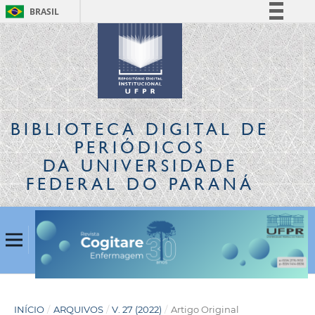
BRASIL
Simplifique!
Comunica BR
Participe
Acesso à informação
Legislação
BIBLIOTECA DIGITAL
DE
Canais
PERIÓDICOS
DA UNIVERSIDADE
FEDERAL DO PARANÁ
INÍCIO
/
ARQUIVOS
/
V. 27 (2022)
/
Artigo Original