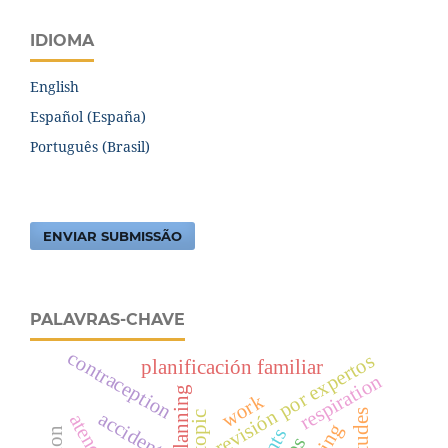
IDIOMA
English
Español (España)
Português (Brasil)
ENVIAR SUBMISSÃO
PALAVRAS-CHAVE
contraception
revisión por expertos
planificación familiar
respiration
work
atitudes
accidents