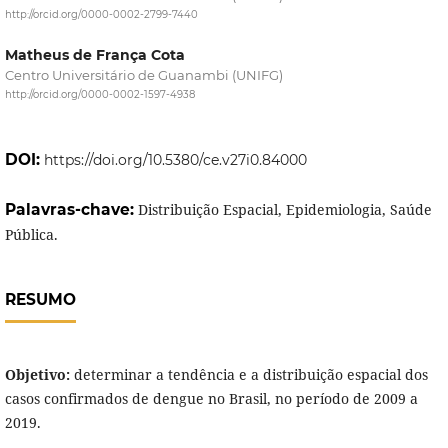
http://orcid.org/0000-0002-2799-7440
Matheus de França Cota
Centro Universitário de Guanambi (UNIFG)
http://orcid.org/0000-0002-1597-4938
DOI:
https://doi.org/10.5380/ce.v27i0.84000
Palavras-chave:
Distribuição Espacial, Epidemiologia, Saúde
Pública.
RESUMO
Objetivo:
determinar a tendência e a distribuição espacial dos
casos confirmados de dengue no Brasil, no período de 2009 a
2019.