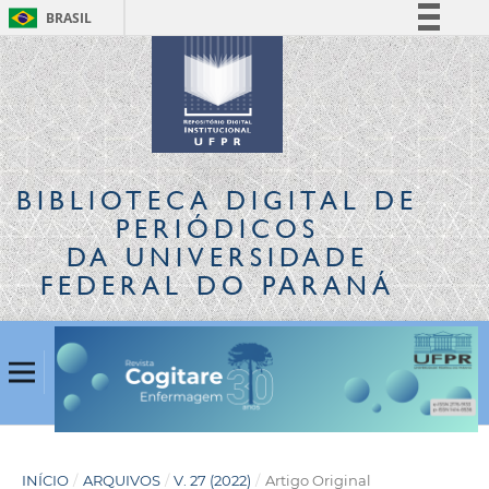
BRASIL
Simplifique!
Comunica BR
Participe
Acesso à informação
Legislação
BIBLIOTECA DIGITAL
DE
Canais
PERIÓDICOS
DA UNIVERSIDADE
FEDERAL DO PARANÁ
INÍCIO
/
ARQUIVOS
/
V. 27 (2022)
/
Artigo Original