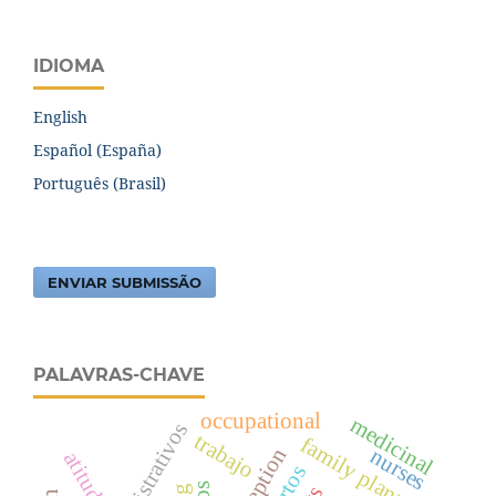
IDIOMA
English
Español (España)
Português (Brasil)
ENVIAR SUBMISSÃO
PALAVRAS-CHAVE
occupational
medicinal
trabajo
family planning
nurses
atitudes