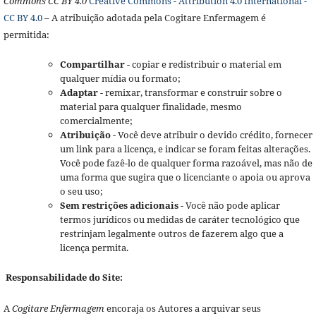
Commons CC BY 4.0
Creative Commons - Attribution 4.0 International -
CC BY 4.0
– A atribuição adotada pela Cogitare Enfermagem é
permitida:
Compartilhar
- copiar e redistribuir o material em
qualquer mídia ou formato;
Adaptar
- remixar, transformar e construir sobre o
material para qualquer finalidade, mesmo
comercialmente;
Atribuição
- Você deve atribuir o devido crédito, fornecer
um link para a licença, e indicar se foram feitas alterações.
Você pode fazê-lo de qualquer forma razoável, mas não de
uma forma que sugira que o licenciante o apoia ou aprova
o seu uso;
Sem restrições adicionais
- Você não pode aplicar
termos jurídicos ou medidas de caráter tecnológico que
restrinjam legalmente outros de fazerem algo que a
licença permita.
Responsabilidade do Site:
A
Cogitare Enfermagem
encoraja os Autores a arquivar seus