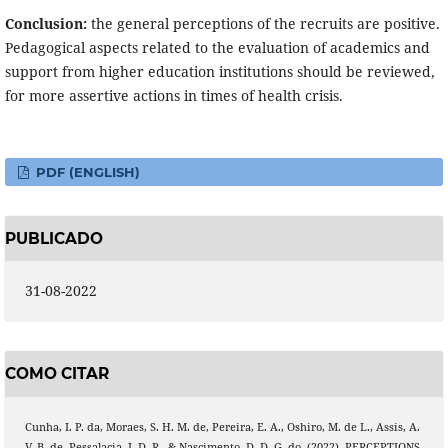
Conclusion:
the general perceptions of the recruits are positive.
Pedagogical aspects related to the evaluation of academics and
support from higher education institutions should be reviewed,
for more assertive actions in times of health crisis.
PDF (ENGLISH)
PUBLICADO
31-08-2022
COMO CITAR
Cunha, I. P. da, Moraes, S. H. M. de, Pereira, E. A., Oshiro, M. de L., Assis, A.
V. B. de, Pessalacia, J. D. R., & Nascimento, D. D. G. do. (2022). PERCEPTIONS