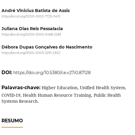
André Vinicius Batista de Assis
https://orcid.org/0000-0002-7725-3415
Juliana Dias Reis Pessalacia
https://orcid.org/0000-0003-0468-2283
Débora Dupas Gonçalves do Nascimento
https://orcid.org/0000-0003-2291-2302
DOI:
https://doi.org/10.5380/ce.v27i0.87128
Palavras-chave:
Higher Education, Unified Health System,
COVID-19, Health Human Resource Training, Public Health
Systems Research.
RESUMO