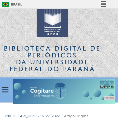
BRASIL
Simplifique!
Comunica BR
Participe
Acesso à informação
Legislação
BIBLIOTECA DIGITAL
DE
Canais
PERIÓDICOS
DA UNIVERSIDADE
FEDERAL DO PARANÁ
INÍCIO
/
ARQUIVOS
/
V. 27 (2022)
/
Artigo Original