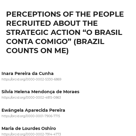
PERCEPTIONS OF THE PEOPLE
RECRUITED ABOUT THE
STRATEGIC ACTION “O BRASIL
CONTA COMIGO” (BRAZIL
COUNTS ON ME)
Inara Pereira da Cunha
https://orcid.org/0000-0002-5330-6869
Sílvia Helena Mendonça de Moraes
https://orcid.org/0000-0002-4815-0863
Ewângela Aparecida Pereira
https://orcid.org/0000-0001-7906-7715
Maria de Lourdes Oshiro
https://orcid.org/0000-0002-7914-4773